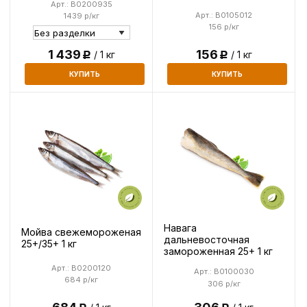
Арт.: B0200935
Арт.: B0105012
1439 р/кг
156 р/кг
1 439
156
/ 1 кг
/ 1 кг
Р
Р
КУПИТЬ
КУПИТЬ
Навага
Мойва свежемороженая
дальневосточная
25+/35+ 1 кг
замороженная 25+ 1 кг
Арт.: B0200120
Арт.: B0100030
684 р/кг
306 р/кг