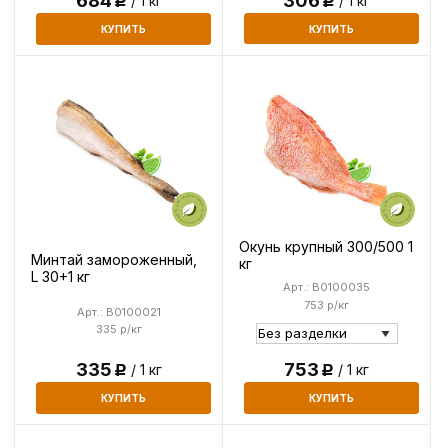
306
684
/ 1 кг
/ 1 кг
Р
Р
КУПИТЬ
КУПИТЬ
Окунь крупный 300/500 1
Минтай замороженный,
кг
L 30+1 кг
Арт.: B0100035
753 р/кг
Арт.: B0100021
335 р/кг
335
753
/ 1 кг
/ 1 кг
Р
Р
КУПИТЬ
КУПИТЬ