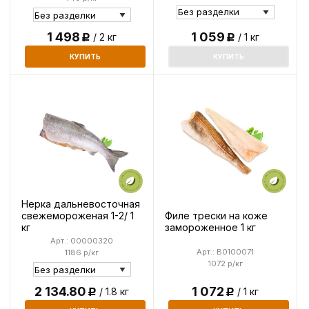
1 498
1 059
/ 2 кг
/ 1 кг
Р
Р
КУПИТЬ
КУПИТЬ
Нерка дальневосточная
Филе трески на коже
свежемороженая 1-2/ 1
замороженное 1 кг
кг
Арт.: 00000320
Арт.: B0100071
1186 р/кг
1072 р/кг
2 134.80
1 072
/ 1.8 кг
/ 1 кг
Р
Р