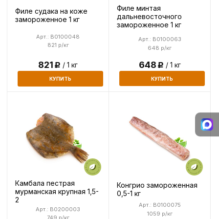
Филе минтая
Филе судака на коже
дальневосточного
замороженное 1 кг
замороженное 1 кг
Арт.: B0100048
Арт.: B0100063
821 р/кг
648 р/кг
648
821
/ 1 кг
/ 1 кг
Р
Р
КУПИТЬ
КУПИТЬ
Камбала пестрая
Конгрио замороженная
мурманская крупная 1,5-
0,5-1 кг
2
Арт.: B0100075
Арт.: B0200003
1059 р/кг
749 р/кг