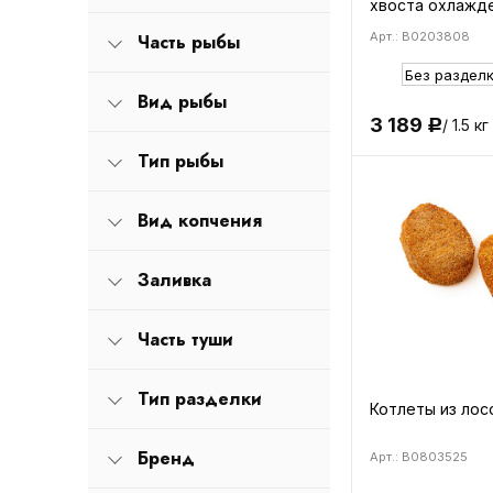
хвоста охлажде
Арт.: B0203808
Часть рыбы
Вид рыбы
3 189
/ 1.5 кг
Р
Тип рыбы
Вид копчения
Заливка
Часть туши
Тип разделки
Котлеты из ло
Бренд
Арт.: B0803525