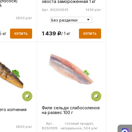
(лосося)
хвоста замороженная 1 кг
й
Арт.: B0200935
1439 р/кг
2800 р/кг
1 439
5 кг
/ 1 кг
Р
КУПИТЬ
КУПИТЬ
Филе сельди слабосоленое
его копчения
на развес 100 г
Арт.:
готовый продукт,
3800 р/кг
B0501915
натуральное, 504 р/кг