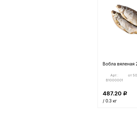
Вобла вяленая 
Арт.:
от 50
B1000001
487.20
Р
/ 0.3 кг