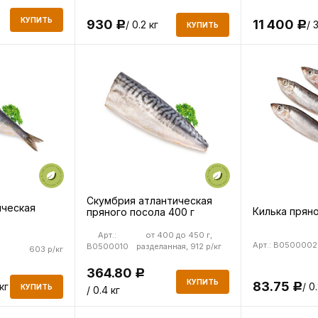
КУПИТЬ
930
11 400
/ 0.2 кг
/ 
Р
Р
КУПИТЬ
Скумбрия атлантическая
ическая
Килька прян
пряного посола 400 г
Арт.:
от 400 до 450 г,
Арт.: B0500002
B0500010
разделанная, 912 р/кг
603 р/кг
364.80
Р
КУПИТЬ
83.75
/ 0
кг
Р
КУПИТЬ
/ 0.4 кг