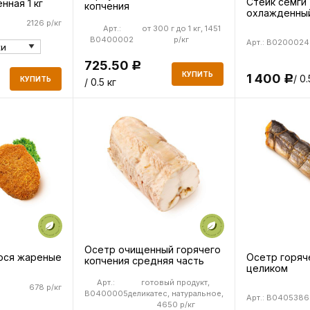
Стейк семги 
нная 1 кг
копчения
охлажденны
2126 р/кг
Арт.:
от 300 г до 1 кг, 1451
B0400002
р/кг
Арт.: B0200024
725.50
Р
КУПИТЬ
1 400
/ 0.
Р
КУПИТЬ
/ 0.5 кг
Осетр очищенный горячего
Осетр горяч
сося жареные
копчения средняя часть
целиком
Арт.:
готовый продукт,
678 р/кг
B0400005
деликатес, натуральное,
Арт.: B0405386
4650 р/кг