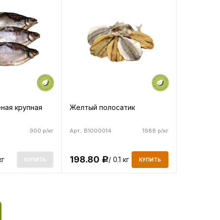
еная крупная
Желтый полосатик
900 р/кг
Арт.: B1000014
1988 р/кг
198.80
кг
/ 0.1 кг
Р
КУПИТЬ
КУПИТЬ