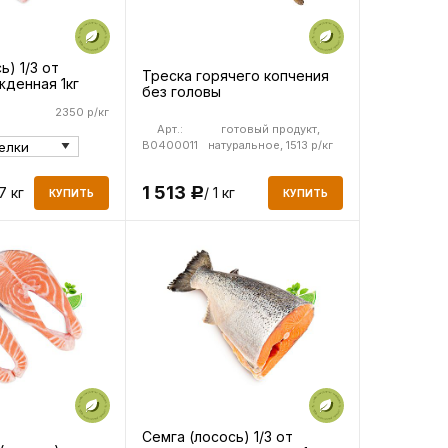
ь) 1/3 от
Треска горячего копчения
жденная 1кг
без головы
2350 р/кг
Арт.:
готовый продукт,
B0400011
натуральное, 1513 р/кг
1 513
/ 1 кг
.7 кг
Р
КУПИТЬ
КУПИТЬ
Семга (лосось) 1/3 от