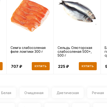
Семга слабосоленая
Сельдь Олюторская
Б
филе ломтики 300 г
слабосоленая 500+,
г
500 г
с
707
225
КУПИТЬ
КУПИТЬ
Белая
Очищенная
Диетическая
Речная