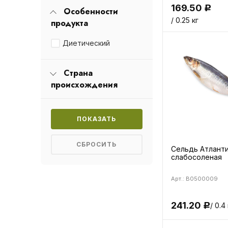
169.50
Р
Особенности
/ 0.25 кг
продукта
Диетический
Страна
происхождения
Сельдь Атлант
слабосоленая
Арт.: B0500009
241.20
/ 0.4 
Р