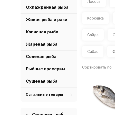
Лосось
Охлажденная рыба
Корюшка
Живая рыба и раки
Копченая рыба
Сайда
О
Жареная рыба
Сибас
Ф
Соленая рыба
Сортировать по:
Рыбные пресервы
Сушеная рыба
Остальные товары
Стоимость, руб.