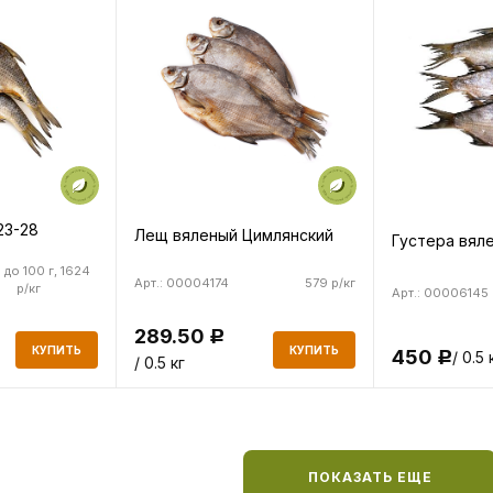
23-28
Лещ вяленый Цимлянский
Густера вял
 до 100 г, 1624
Арт.: 00004174
579 р/кг
р/кг
Арт.: 00006145
289.50
Р
КУПИТЬ
КУПИТЬ
450
/ 0.5 
Р
/ 0.5 кг
ПОКАЗАТЬ ЕЩЕ