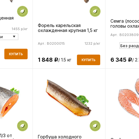
денная
Семга (лосос
Форель карельская
головы охла
1455 р/кг
охлажденная крупная 1,5 кг
Арт.: B0203809
Арт.: B0200015
1232 р/кг
КУПИТЬ
1 848
6 345
/ 1.5 кг
/ 2
Р
Р
КУПИТЬ
1/3 от
Горбуша холодного