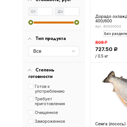
От
До
Дорадо охлаж
400/600
Арт.: B0200002
Тип продукта
808
Р
727.50
Р
Все
/ 0.5 кг
Степень
готовности
Готов к
употреблению
Требует
приготовления
Очищенное
Замороженное
Семга (лосось) 