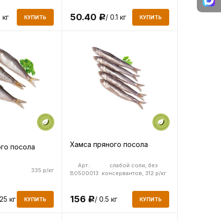
50.40
/ 0.1 кг
3 кг
Р
КУПИТЬ
КУПИТЬ
Хамса пряного посола
ого посола
Арт.:
слабой соли, без
335 р/кг
B0500013
консервантов, 312 р/кг
156
.25 кг
/ 0.5 кг
Р
КУПИТЬ
КУПИТЬ