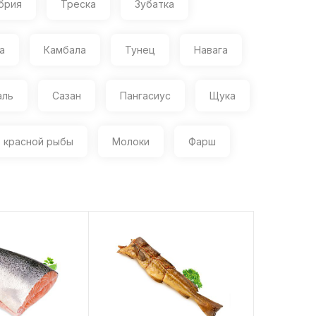
брия
Треска
Зубатка
а
Камбала
Тунец
Навага
аль
Сазан
Пангасиус
Щука
з красной рыбы
Молоки
Фарш