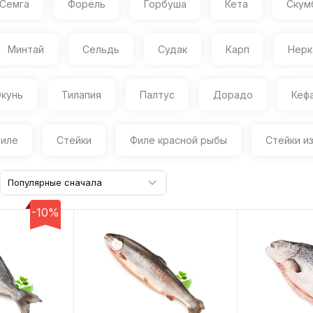
Семга
Форель
Горбуша
Кета
Скум
Минтай
Сельдь
Судак
Карп
Нерк
кунь
Тилапия
Палтус
Дорадо
Кеф
иле
Стейки
Филе красной рыбы
Стейки и
Популярные сначала
-10%