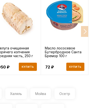
елуга очищенная
Масло лососевое
Филе оку
орячего копчения
Бутербродное Санта
замороже
редняя часть, 250 г
Бремор 100 г
кг, 1000 г
950
72
776
КУПИТЬ
КУПИТЬ
Халяль
Мойва
Осетр