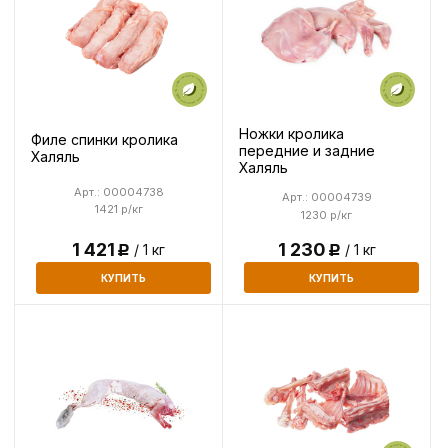
Ножки кролика
Филе спинки кролика
передние и задние
Халяль
Халяль
Арт.: 00004738
Арт.: 00004739
1421 р/кг
1230 р/кг
1 230
1 421
/ 1 кг
/ 1 кг
Р
Р
КУПИТЬ
КУПИТЬ