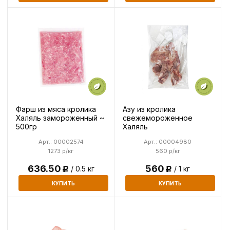
Фарш из мяса кролика
Азу из кролика
Халяль замороженный ~
свежемороженное
500гр
Халяль
Арт.: 00002574
Арт.: 00004980
1273 р/кг
560 р/кг
636.50
560
/ 0.5 кг
/ 1 кг
Р
Р
КУПИТЬ
КУПИТЬ