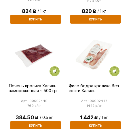
829 р/кг
829
824
/ 1 кг
/ 1 кг
Р
Р
КУПИТЬ
КУПИТЬ
Печень кролика Халяль
Филе бедра кролика без
замороженная ~ 500 гр
кости Халяль
Арт.: 00002449
Арт.: 00002447
769 р/кг
1442 р/кг
384.50
1 442
/ 0.5 кг
/ 1 кг
Р
Р
КУПИТЬ
КУПИТЬ