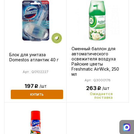
Сменный баллон для
автоматического
Блок для унитаза
освежителя воздуха
Domestos атлантик 40 г
Райские цветы
Freshmatic AirWick, 250
Арт.: Q0102227
мл
Арт.: Q3000178
197
/шт
Р
263
/шт
Р
Ожидается
КУПИТЬ
поставка