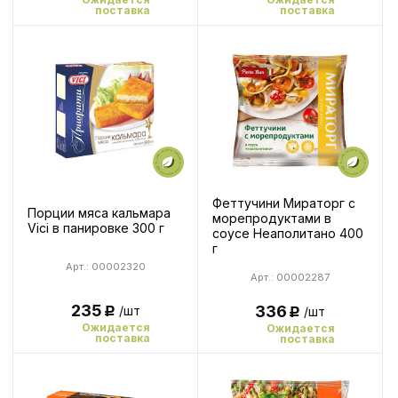
поставка
поставка
Феттучини Мираторг с
Порции мяса кальмара
морепродуктами в
Vici в панировке 300 г
соусе Неаполитано 400
г
Арт.: 00002320
Арт.: 00002287
235
336
/шт
/шт
Р
Р
Ожидается
Ожидается
поставка
поставка