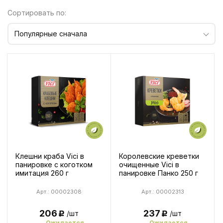
Сортировать по:
Популярные сначала
Клешни краба Vici в
Королевские креветки
панировке с коготком
очищенные Vici в
имитация 260 г
панировке Панко 250 г
Арт.: 00002308
Арт.: 00002313
206
237
/шт
/шт
Р
Р
Ожидается
Ожидается