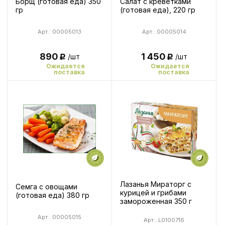
Борщ (готовая еда) 350
Салат с креветками
гр
(готовая еда), 220 гр
Арт.: 00005013
Арт.: 00005014
890
1 450
/шт
/шт
Р
Р
Ожидается
Ожидается
поставка
поставка
Лазанья Мираторг с
Семга с овощами
курицей и грибами
(готовая еда) 380 гр
замороженная 350 г
Арт.: 00005015
Арт.: L0100716