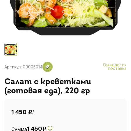
Ожидается
Артикул: 00005014
поставка
Салат с креветками
(готовая еда), 220 гр
1 450
/
Р
1 450
Сумма
Р