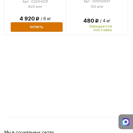
Арт.: 00002597
Арт.: C2004231
120 р/кг
820 р/кг
4 920
/ 6 кг
Р
480
/ 4 кг
Р
Ожидается
КУПИТЬ
поставка
Мы в социальных сетях