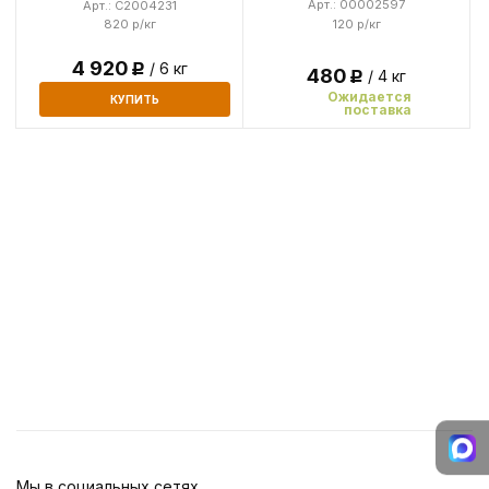
Арт.: 00002597
Арт.: C2004231
120 р/кг
820 р/кг
4 920
/ 6 кг
Р
480
/ 4 кг
Р
Ожидается
КУПИТЬ
поставка
Мы в социальных сетях