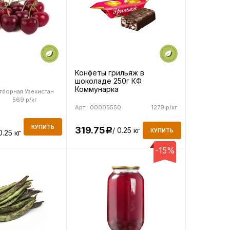
Конфеты грильяж в
шоколаде 250г КФ
Коммунарка
тборная Узекистан
569 р/кг
Арт.: 00005550
1279 р/кг
КУПИТЬ
319.75
/ 0.25 кг
Р
КУПИТЬ
0.25 кг
-15%