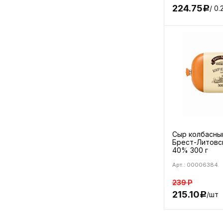
224.75
/ 0.
Р
Сыр колбасны
Брест-Литовс
40% 300 г
Арт.: 00006384
239
Р
215.10
/шт
Р