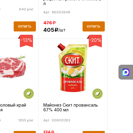
л
2
640 р/кг
Арт.: N5002648
476
Р
КУПИТЬ
КУПИТЬ
405
/шт
Р
-13%
-20%
толовый край
Майонез Скит провансаль
я
67% 400 мл
6
1055 р/кг
Арт.: D0800283
174
Р