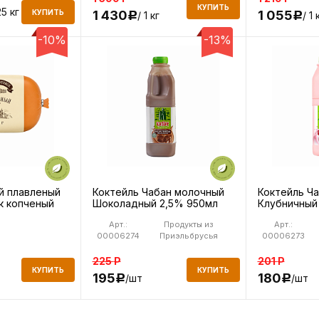
КУПИТЬ
25 кг
КУПИТЬ
1 430
1 055
/ 1 кг
/ 1 
Р
Р
-10%
-13%
й плавленый
Коктейль Чабан молочный
Коктейль Ч
к копченый
Шоколадный 2,5% 950мл
Клубничный
Арт.:
Продукты из
Арт.:
00006274
Приэльбрусья
00006273
225
Р
201
Р
КУПИТЬ
КУПИТЬ
195
180
/шт
/шт
Р
Р