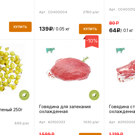
Арт.: C040001
Арт.: C0400004
2780 р/кг
80
Р
КУПИТЬ
139
/ 0.05 кг
Р
64
КУПИТЬ
/ 0.1 кг
Р
-10%
Говядина для запекания
Говядина с
леный 250г
охлажденная
охлажденна
Арт.: A0100333
1430 р/кг
Арт.: A010000
899 р/кг
1 599
Р
1 219
Р