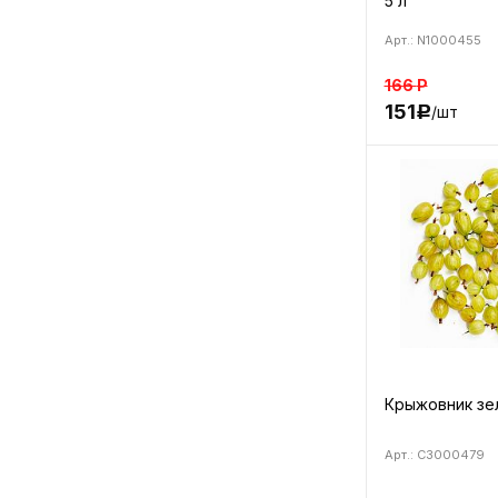
5 л
Арт.: N1000455
166
Р
151
/шт
Р
Крыжовник зе
Арт.: C3000479