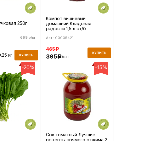
Компот вишневый
чковая 250г
домашний Кладовая
радости 1,5 л ст/б
699 р/кг
Арт.: 00005421
465
Р
КУПИТЬ
0.25 кг
395
КУПИТЬ
/шт
Р
-20%
-15%
Сок томатный Лучшие
рецепты прямого отжима 2