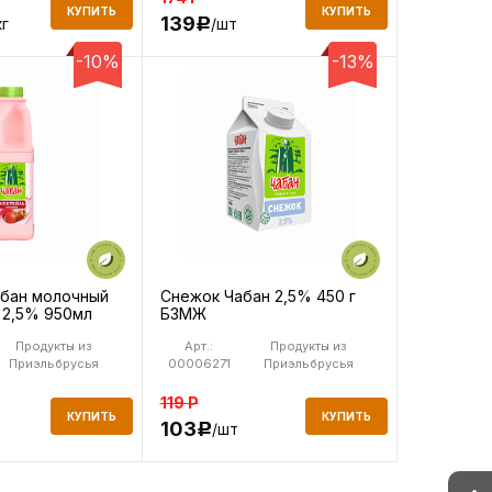
КУПИТЬ
КУПИТЬ
139
кг
/шт
Р
-10%
-13%
абан молочный
Снежок Чабан 2,5% 450 г
 2,5% 950мл
БЗМЖ
Продукты из
Арт.:
Продукты из
Приэльбрусья
00006271
Приэльбрусья
119
Р
КУПИТЬ
КУПИТЬ
103
/шт
Р