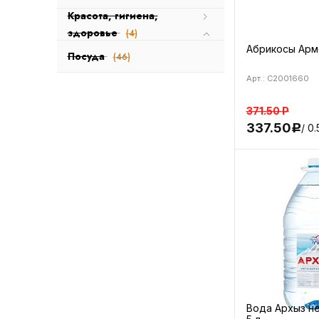
Красота, гигиена,
здоровье
(4)
Абрикосы Арм
Посуда
(46)
Арт.: C2001660
371.50
Р
337.50
/ 0.
Р
Вода Архыз н