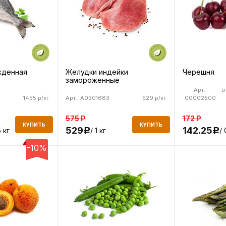
жденная
Желудки индейки
Черешня
замороженные
Арт.:
о
1455 р/кг
Арт.: A0301683
529 р/кг
00002500
575
Р
172
Р
КУПИТЬ
КУПИТЬ
529
142.25
5 кг
/ 1 кг
/ 
Р
Р
-10%