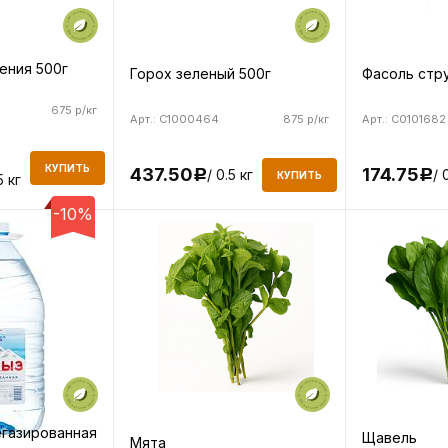
ения 500г
Горох зеленый 500г
Фасоль стру
675 р/кг
Арт.: C1000464
875 р/кг
Арт.: C0101682
КУПИТЬ
437.50
174.75
/ 0.5 кг
/ 
Р
Р
КУПИТЬ
5 кг
-10%
егазированная
Щавель
Мята