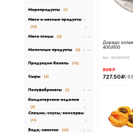
Морепродукты
(1)
Мясо и мясные продукты
(13)
Мясо птицы
(2)
Дорадо охла
400/600
Молочные продукты
(3)
Арт.: B0200002
Продукция Халяль
(12)
808
Р
Сыры
727.50
(4)
/ 0.
Р
Полуфабрикаты
(1)
Кондитерские изделия
(3)
Специи, соусы, консервы
(11)
Вода, напитки
(10)