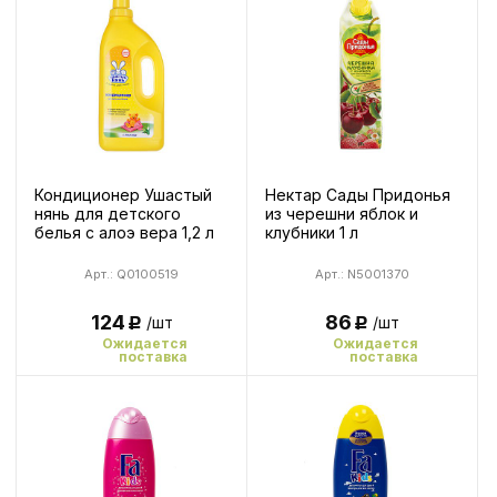
Кондиционер Ушастый
Нектар Сады Придонья
нянь для детского
из черешни яблок и
белья с алоэ вера 1,2 л
клубники 1 л
Арт.: Q0100519
Арт.: N5001370
124
86
/шт
/шт
Р
Р
Ожидается
Ожидается
поставка
поставка