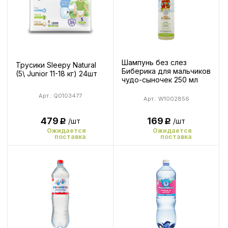
Шампунь без слез
Трусики Sleepy Natural
Биберика для мальчиков
(5\ Junior 11-18 кг) 24шт
чудо-сыночек 250 мл
Арт.: Q0103477
Арт.: W1002856
169
479
/шт
/шт
Р
Р
Ожидается
Ожидается
поставка
поставка