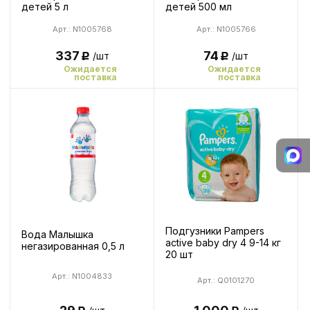
детей 5 л
детей 500 мл
Арт.: N1005768
Арт.: N1005766
337
74
/шт
/шт
Р
Р
Ожидается
Ожидается
поставка
поставка
Подгузники Pampers
Вода Малышка
active baby dry 4 9-14 кг
негазированная 0,5 л
20 шт
Арт.: N1004833
Арт.: Q0101270