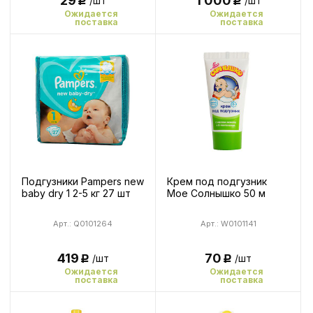
1 000
29
/шт
/шт
Р
Р
Ожидается
Ожидается
поставка
поставка
Подгузники Pampers new
Крем под подгузник
baby dry 1 2-5 кг 27 шт
Мое Солнышко 50 м
Арт.: Q0101264
Арт.: W0101141
419
70
/шт
/шт
Р
Р
Ожидается
Ожидается
поставка
поставка