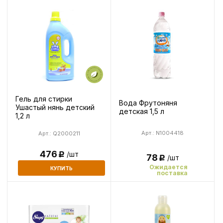
Гель для стирки
Вода Фрутоняня
Ушастый нянь детский
детская 1,5 л
1,2 л
Арт.: N1004418
Арт.: Q2000211
476
/шт
Р
78
/шт
Р
Ожидается
КУПИТЬ
поставка