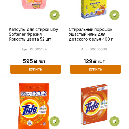
Капсулы для стирки Liby
Стиральный порошок
Softener Фрезия
Ушастый нянь для
Яркость цвета 52 шт
детского белья 400 г
Арт.: 00005184
Арт.: 00005539
595
129
/шт
/шт
Р
Р
КУПИТЬ
КУПИТЬ