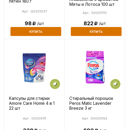
пятен 180 г
Мяты и Лотоса 100 шт
Арт.: Q0201037
Арт.: 00005112
98
822
/шт
/шт
Р
Р
КУПИТЬ
КУПИТЬ
Капсулы для стирки
Стиральный порошок
Amore Care Home 4 в 1
Peros Matic Lavender
22 шт
Breeze 3 кг
Арт.: 00005111
Арт.: 00005192