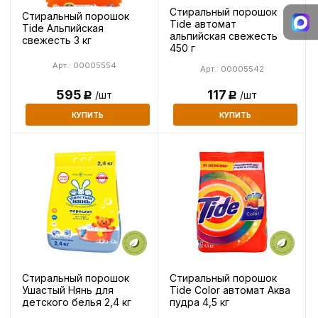
Стиральный порошок
Стиральный порошок
Tide автомат
Tide Альпийская
альпийская свежесть
свежесть 3 кг
450 г
Арт.: 00005554
Арт.: 00005542
595
117
/шт
/шт
Р
Р
КУПИТЬ
КУПИТЬ
Стиральный порошок
Стиральный порошок
Ушастый Нянь для
Tide Color автомат Аква
детского белья 2,4 кг
пудра 4,5 кг