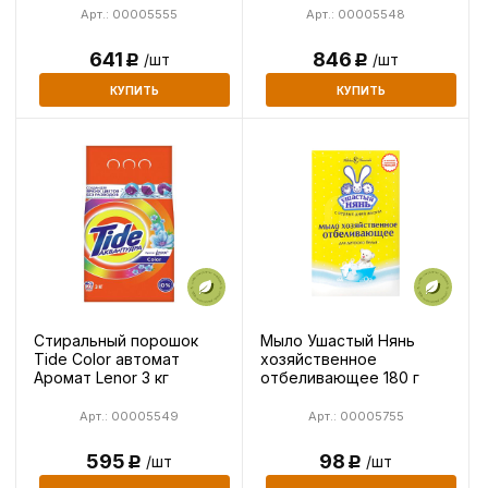
Арт.: 00005555
Арт.: 00005548
641
846
/шт
/шт
Р
Р
КУПИТЬ
КУПИТЬ
Стиральный порошок
Мыло Ушастый Нянь
Tide Color автомат
хозяйственное
Аромат Lenor 3 кг
отбеливающее 180 г
Арт.: 00005549
Арт.: 00005755
595
98
/шт
/шт
Р
Р