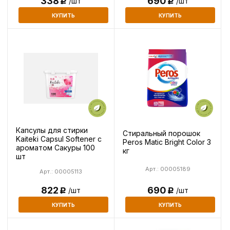
338
690
/шт
/шт
Р
Р
КУПИТЬ
КУПИТЬ
Капсулы для стирки
Стиральный порошок
Kaiteki Capsul Softener c
Peros Matic Bright Color 3
ароматом Сакуры 100
кг
шт
Арт.: 00005189
Арт.: 00005113
690
822
/шт
/шт
Р
Р
КУПИТЬ
КУПИТЬ