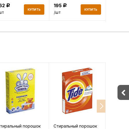
162
195
378
Р
Р
Р
КУПИТЬ
КУПИТЬ
шт
/шт
/шт
тиральный порошок
Стиральный порошок
Стираль