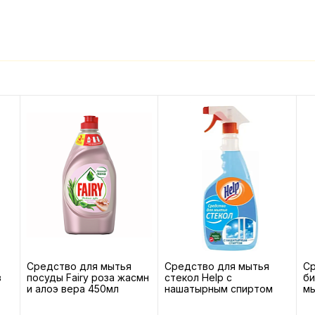
Средство для мытья
Средство для мытья
С
в
посуды Fairy роза жасмн
стекол Help с
би
и алоэ вера 450мл
нашатырным спиртом
мы
0,5л
бы