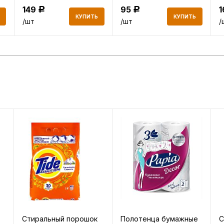
149
95
Р
Р
КУПИТЬ
КУПИТЬ
/шт
/шт
/
Стиральный порошок
Полотенца бумажные
С