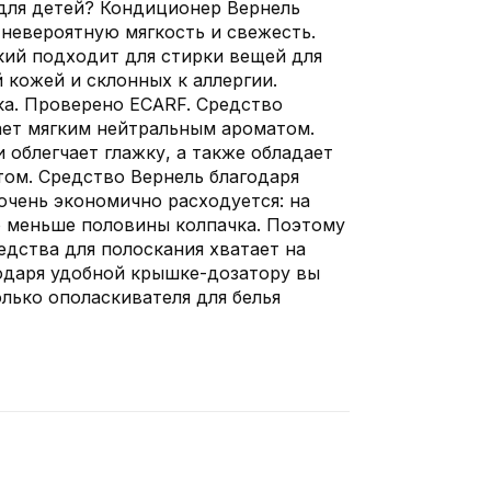
для детей? Кондиционер Вернель
невероятную мягкость и свежесть.
кий подходит для стирки вещей для
 кожей и склонных к аллергии.
ка. Проверено ECARF. Средство
ает мягким нейтральным ароматом.
 облегчает глажку, а также обладает
ом. Средство Вернель благодаря
чень экономично расходуется: на
о меньше половины колпачка. Поэтому
дства для полоскания хватает на
одаря удобной крышке-дозатору вы
олько ополаскивателя для белья