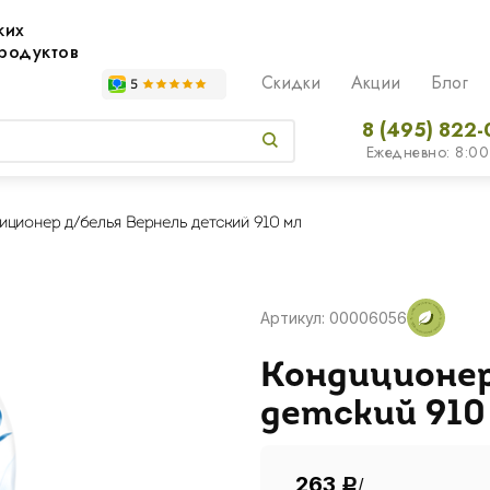
жих
родуктов
Скидки
Акции
Блог
8 (495) 822-
Ежедневно: 8:00
иционер д/белья Вернель детский 910 мл
Артикул: 00006056
Кондиционер
детский 910
263
/
Р