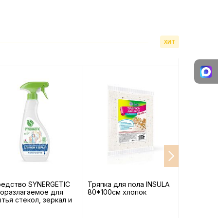
ХИТ
редство SYNERGETIC
Тряпка для пола INSULA
Пакеты-с
оразлагаемое для
80*100см хлопок
хранения 
тья стекол, зеркал и
BIG City 3
товой техники 0,5л