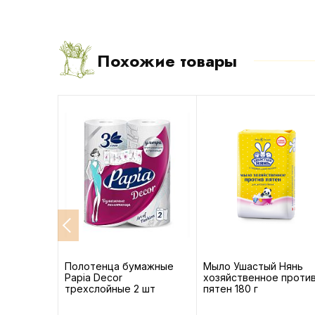
Похожие товары
д/белья
Полотенца бумажные
Мыло Ушастый Нянь
и белый
Papia Decor
хозяйственное проти
трехслойные 2 шт
пятен 180 г