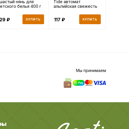
шастый нянь для
Tide автомат
Ушастый 
етского белья 400 г
альпийская свежесть
детского
450 г
129
117
641
КУПИТЬ
КУПИТЬ
Мы принимаем
ры