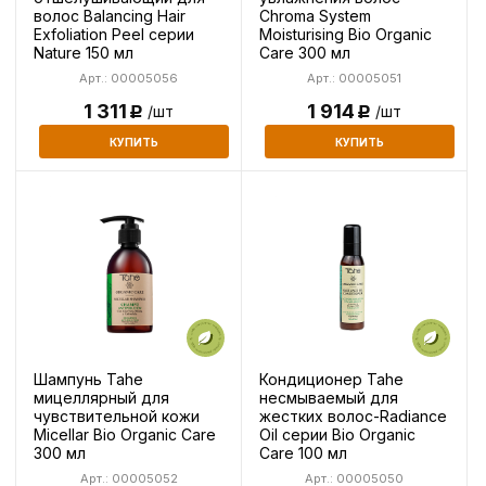
волос Balancing Hair
Chroma System
Exfoliation Peel серии
Moisturising Bio Organic
Nature 150 мл
Care 300 мл
Арт.: 00005056
Арт.: 00005051
1 311
1 914
/шт
/шт
Р
Р
КУПИТЬ
КУПИТЬ
Шампунь Tahe
Кондиционер Tahe
мицеллярный для
несмываемый для
чувствительной кожи
жестких волос-Radiance
Micellar Bio Organic Care
Oil серии Bio Organic
300 мл
Care 100 мл
Арт.: 00005052
Арт.: 00005050