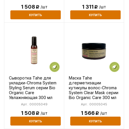
1 508
1 311
/шт
/шт
Р
Р
КУПИТЬ
КУПИТЬ
Сыворотка Tahe для
Маска Tahe
укладки-Chroma System
д.герметизации
Styling Serum серии Bio
кутикулы волос-Chroma
Organic Care
System Clear Mask серии
Увлажняющая 300 мл
Bio Organic Care 300 мл
Арт.: 00005049
Арт.: 00005045
1 508
1 566
/шт
/шт
Р
Р
КУПИТЬ
КУПИТЬ