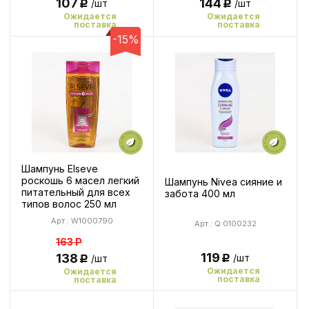
107
144
/шт
/шт
Р
Р
Ожидается
Ожидается
поставка
поставка
-15%
Шампунь Elseve
роскошь 6 масел легкий
Шампунь Nivea сияние и
питательный для всех
забота 400 мл
типов волос 250 мл
Арт.: W1000790
Арт.: Q 0100232
163
Р
119
138
/шт
/шт
Р
Р
Ожидается
Ожидается
поставка
поставка