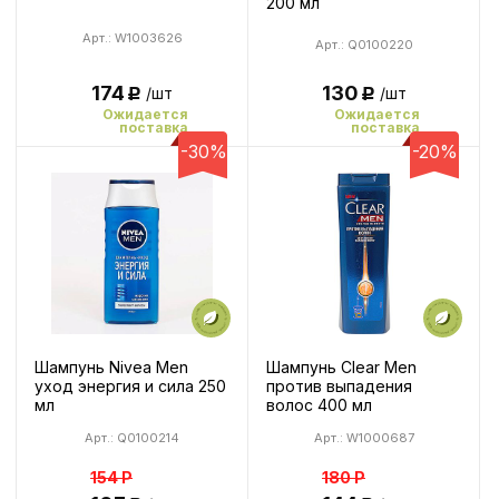
200 мл
Арт.: W1003626
Арт.: Q0100220
130
174
/шт
/шт
Р
Р
Ожидается
Ожидается
поставка
поставка
-30%
-20%
Шампунь Nivea Men
Шампунь Clear Men
уход энергия и сила 250
против выпадения
мл
волос 400 мл
Арт.: Q0100214
Арт.: W1000687
154
Р
180
Р