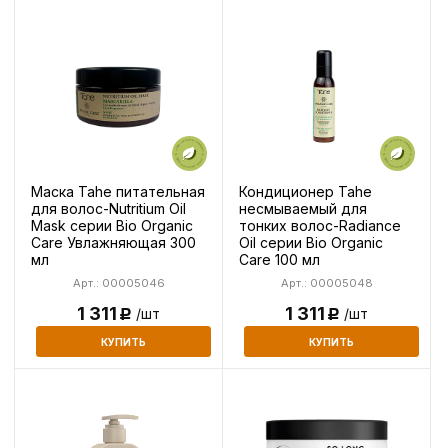
Маска Tahe питательная
Кондиционер Tahe
для волос-Nutritium Oil
несмываемый для
Mask серии Bio Organic
тонких волос-Radiance
Care Увлажняющая 300
Oil серии Bio Organic
мл
Care 100 мл
Арт.: 00005046
Арт.: 00005048
1 311
1 311
/шт
/шт
Р
Р
КУПИТЬ
КУПИТЬ