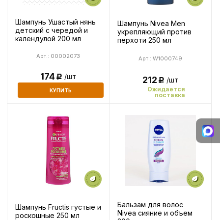
Шампунь Ушастый нянь
Шампунь Nivea Men
детский с чередой и
укрепляющий против
календулой 200 мл
перхоти 250 мл
Арт.: 00002073
Арт.: W1000749
174
/шт
Р
212
/шт
Р
Ожидается
КУПИТЬ
поставка
Бальзам для волос
Шампунь Fructis густые и
Nivea сияние и объем
роскошные 250 мл