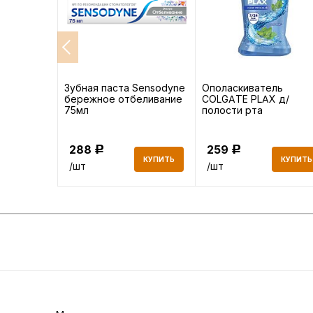
ные Aura
Зубная паста Sensodyne
Ополаскиватель
бережное отбеливание
COLGATE PLAX д/
5 шт
75мл
полости рта
Освежающая мята
250мл
288
259
Р
Р
КУПИТЬ
КУПИТЬ
КУПИТЬ
/шт
/шт