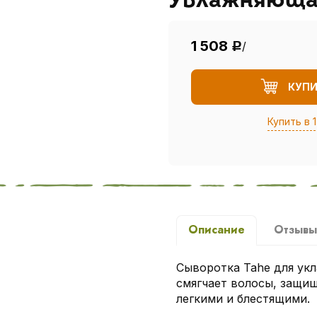
Увлажняюща
1 508
/
Р
КУП
Купить в 1
Описание
Отзыв
Сыворотка Tahe для укл
смягчает волосы, защищ
легкими и блестящими.