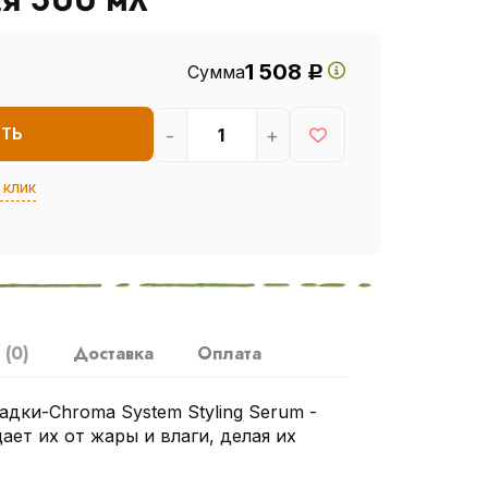
я 300 мл
1 508
Сумма
Р
-
+
ИТЬ
 клик
ы
(0)
Доставка
Оплата
адки-Chroma System Styling Serum -
ает их от жары и влаги, делая их