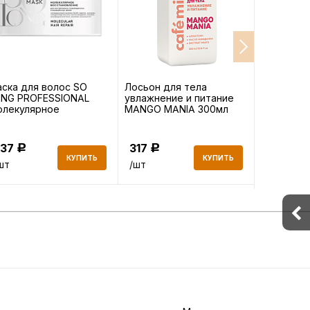
ска для волос SO
Лосьон для тела
Кондицио
ONG PROFESSIONAL
увлажнение и питание
LONG ST
олекулярное
MANGO MANIA 300мл
Укреплени
сстановление 500мл
300мл
437
317
358
Р
Р
Р
КУПИТЬ
КУПИТЬ
шт
/шт
/шт