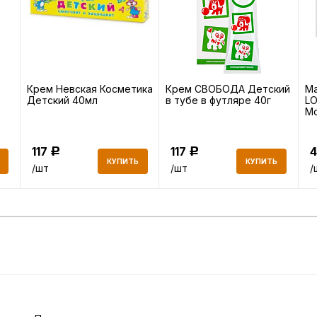
Крем Невская Косметика
Крем СВОБОДА Детский
Ма
Детский 40мл
в тубе в футляре 40г
L
М
во
117
117
Р
Р
КУПИТЬ
КУПИТЬ
/шт
/шт
/