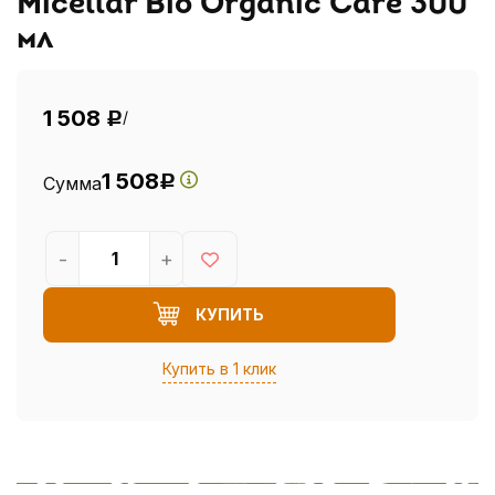
Micellar Bio Organic Care 300
мл
1 508
/
Р
1 508
Сумма
Р
-
+
КУПИТЬ
Купить в 1 клик