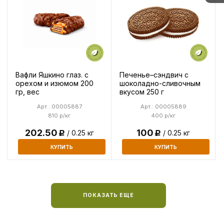
Вафли Яшкино глаз. с
Печенье–сэндвич с
орехом и изюмом 200
шоколадно-сливочным
гр, вес
вкусом 250 г
Арт.: 00005887
Арт.: 00005889
810 р/кг
400 р/кг
202.50
100
/ 0.25 кг
/ 0.25 кг
Р
Р
КУПИТЬ
КУПИТЬ
ПОКАЗАТЬ ЕЩЕ