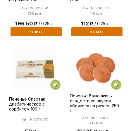
Арт.: 00005988
Арт.: N0206033
786 р/кг
448 р/кг
196.50
112
/ 0.25 кг
/ 0.25 кг
Р
Р
КУПИТЬ
КУПИТЬ
Печенье Ванюшкины
Печенье Спартак
сладости со вкусом
диабетическое с
абрикоса на развес 250
сорбитом 100 г
г
Арт.: N0205494
Арт.: N0203662
645 р/кг