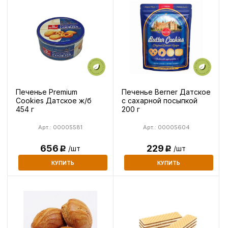
Печенье Premium
Печенье Berner Датское
Cookies Датское ж/б
с сахарной посыпкой
454 г
200 г
Арт.: 00005581
Арт.: 00005604
656
229
/шт
/шт
Р
Р
КУПИТЬ
КУПИТЬ