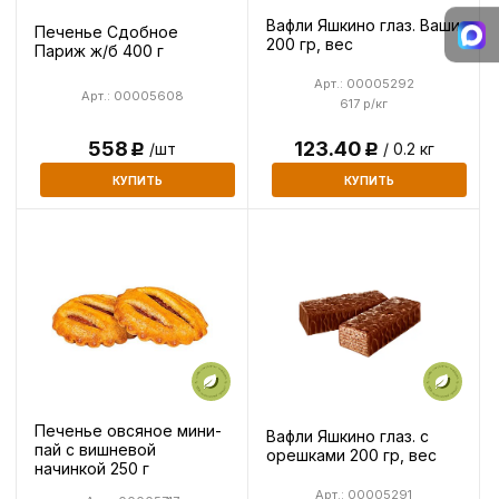
Вафли Яшкино глаз. Ваши
Печенье Сдобное
200 гр, вес
Париж ж/б 400 г
Арт.: 00005292
Арт.: 00005608
617 р/кг
558
123.40
/шт
/ 0.2 кг
Р
Р
КУПИТЬ
КУПИТЬ
Печенье овсяное мини-
Вафли Яшкино глаз. с
пай с вишневой
орешками 200 гр, вес
начинкой 250 г
Арт.: 00005291