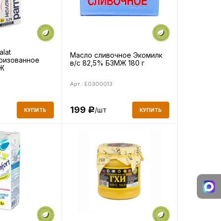
lat
Масло сливочное Экомилк
ризованное
в/с 82,5% БЗМЖ 180 г
МЖ
Арт.: E0300013
199
/шт
Р
КУПИТЬ
КУПИТЬ