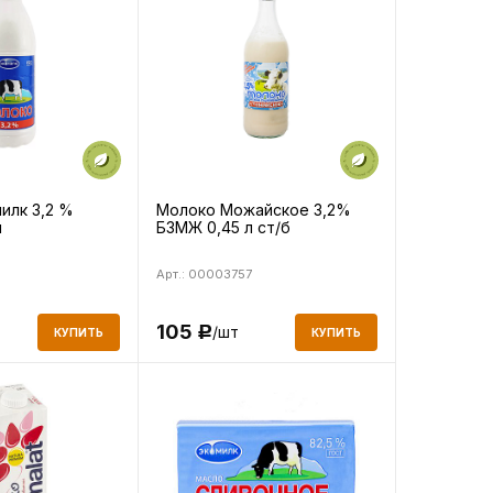
илк 3,2 %
Молоко Можайское 3,2%
л
БЗМЖ 0,45 л ст/б
Арт.: 00003757
105
/шт
Р
КУПИТЬ
КУПИТЬ