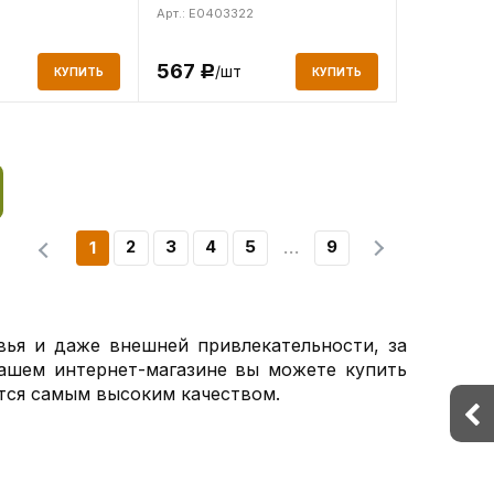
Арт.: E0403322
567
/шт
Р
КУПИТЬ
КУПИТЬ
2
3
4
5
9
1
ья и даже внешней привлекательности, за
нашем интернет-магазине вы можете купить
тся самым высоким качеством.