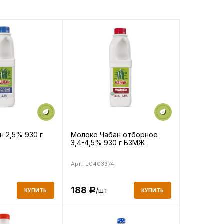
н 2,5% 930 г
Молоко Чабан отборное
3,4-4,5% 930 г БЗМЖ
Арт.: E0403374
188
/шт
Р
КУПИТЬ
КУПИТЬ