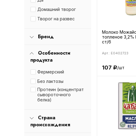
Домашний творог
Творог на развес
Молоко Можай
Бренд
топленое 3,2% 
ст/б
Особенности
Арт.: E0402723
продукта
107
/шт
Р
Фермерский
Без лактозы
Протеин (концентрат
сывороточного
белка)
Страна
происхождения