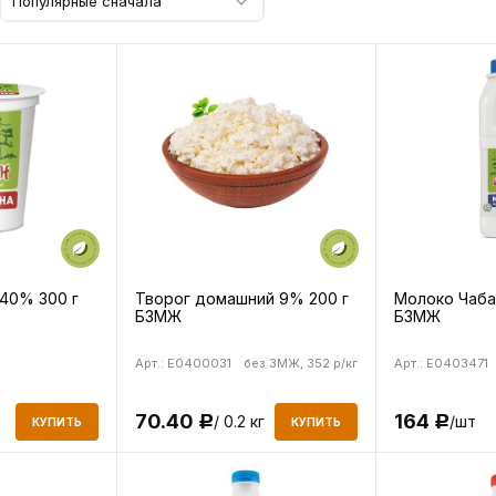
Популярные сначала
40% 300 г
Творог домашний 9% 200 г
Молоко Чаба
БЗМЖ
БЗМЖ
Арт.: E0400031
без ЗМЖ, 352 р/кг
Арт.: E0403471
70.40
164
/ 0.2 кг
/шт
Р
Р
КУПИТЬ
КУПИТЬ