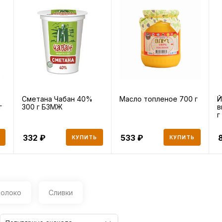
Сметана Чабан 40%
Масло топленое 700 г
Й
г
300 г БЗМЖ
в
г
332
533
КУПИТЬ
КУПИТЬ
олоко
Сливки