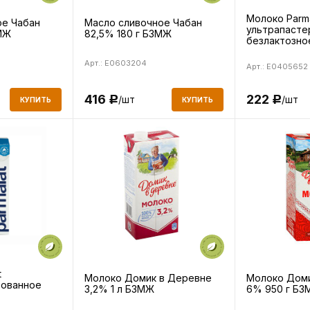
Молоко Parma
ое Чабан
Масло сливочное Чабан
ультрапасте
МЖ
82,5% 180 г БЗМЖ
безлактозно
Арт.: E0603204
Арт.: E0405652
222
416
/шт
/шт
Р
Р
КУПИТЬ
КУПИТЬ
t
Молоко Домик в Деревне
Молоко Доми
зованное
3,2% 1 л БЗМЖ
6% 950 г БЗ