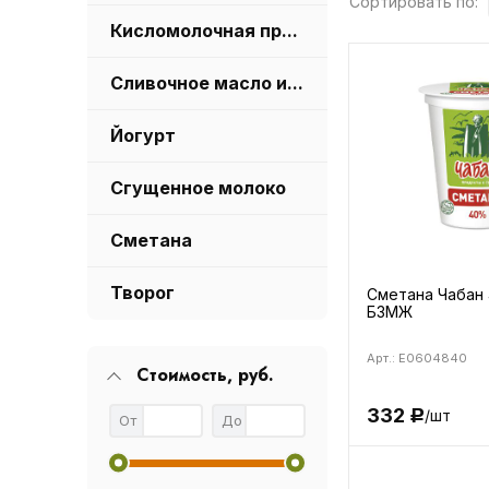
Сортировать по:
Кисломолочная продукция
Сливочное масло и маргарин
Йогурт
Сгущенное молоко
Сметана
Творог
Сметана Чабан 
БЗМЖ
Арт.: E0604840
Стоимость, руб.
332
/шт
Р
От
До