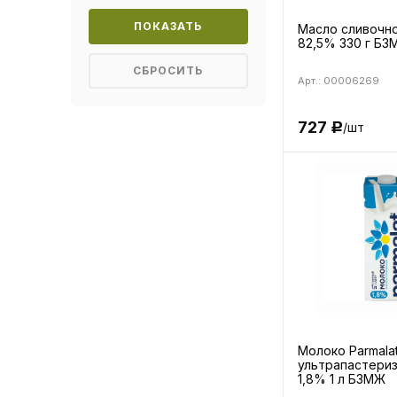
Масло сливочн
82,5% 330 г БЗ
Арт.: 00006269
727
/шт
Р
Молоко Parmala
ультрапастери
1,8% 1 л БЗМЖ