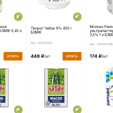
ское
Молоко Parma
Творог Чабан 9% 450 г
БЗМЖ 0,45 л
ультрапасте
БЗМЖ
3,5% 1 л БЗ
Арт.: E0406135
Арт.: E0400438
174
448
/шт
/шт
Р
Р
КУПИТЬ
КУПИТЬ