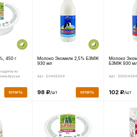
%, 450 г
Молоко Экомилк 2,5% БЗМЖ
Молоко Эком
930 мл
БЗМЖ 930 м
родукты из
иэльбрусья
Арт.: E0405504
Арт.: 00004294
98
102
/шт
/шт
Р
Р
КУПИТЬ
КУПИТЬ