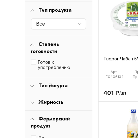
Тип продукта
Все
Степень
готовности
Творог Чабан 5
Готов к
употреблению
Арт.:
П
E0406134
Пр
Тип йогурта
401
/шт
Р
Жирность
Фермерский
продукт
Да