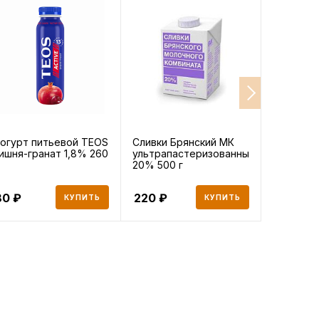
огурт питьевой TEOS
Сливки Брянский МК
Запеканк
ишня-гранат 1,8% 260
ультрапастеризованные
с вишней
20% 500 г
А.РОСТА
13% 100 г
80
220
139
КУПИТЬ
КУПИТЬ