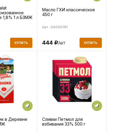
lat
Масло ГХИ классическое
ризованное
450 г
е 1,8% 1 л БЗМЖ
Арт.: D6005781
444
/шт
Р
КУПИТЬ
КУПИТЬ
к в Деревне
Сливки Петмол для
МЖ
взбивания 33% 500 г