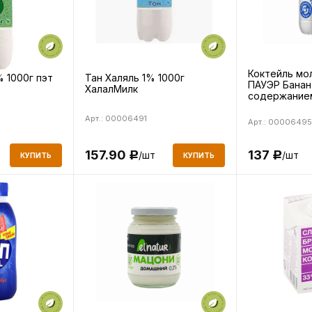
Коктейль мо
% 1000г пэт
Тан Халяль 1% 1000г
ПАУЭР Банан
ХалалМилк
содержанием
450г
Арт.: 00006491
Арт.: 00006495
137
157.90
/шт
/шт
Р
Р
КУПИТЬ
КУПИТЬ