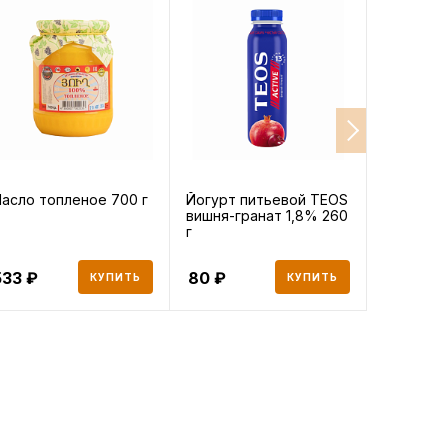
асло топленое 700 г
Йогурт питьевой TEOS
Сливки Б
вишня-гранат 1,8% 260
ультрап
г
20% 500 
533
80
220
КУПИТЬ
КУПИТЬ