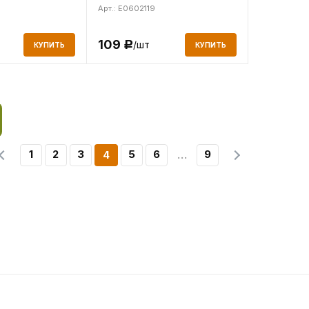
Арт.: E0602119
109
/шт
Р
КУПИТЬ
КУПИТЬ
1
2
3
5
6
9
4