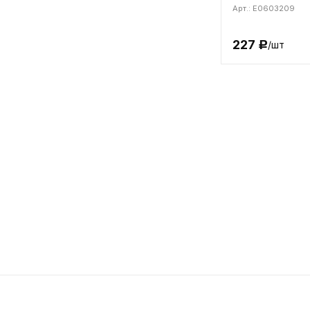
Арт.: E0603209
227
/шт
Р