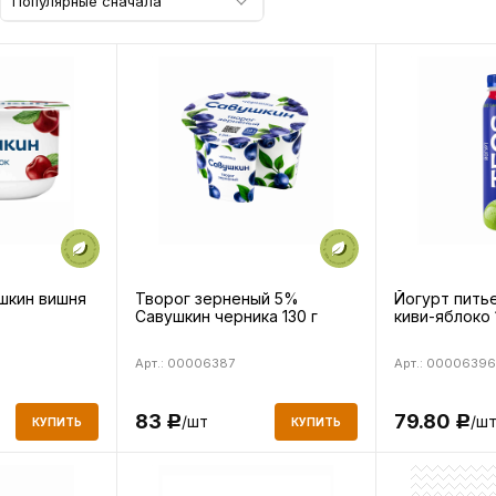
Популярные сначала
шкин вишня
Творог зерненый 5%
Йогурт пить
Савушкин черника 130 г
киви-яблоко 
Арт.: 00006387
Арт.: 00006396
83
79.80
/шт
/ш
Р
Р
КУПИТЬ
КУПИТЬ