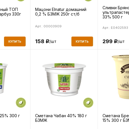
Сливки Брян
чный ТОП
Мацони Elnatur домашний
ультрапасте
арбуз 330г
0,2 % БЗМЖ 250г ст/б
33% 500 г
Арт.: 00003909
Арт.: E0402593
299
158
/шт
/шт
Р
Р
КУПИТЬ
КУПИТЬ
25% 300 г
Сметана Чабан 40% 180 г
Сметана Бре
БЗМЖ
15% 300 г Б