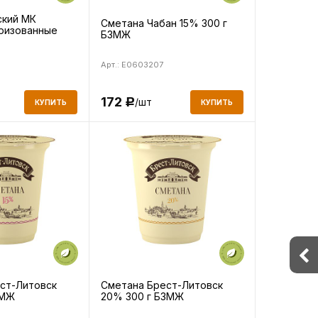
ский МК
Сметана Чабан 15% 300 г
ризованные
БЗМЖ
Арт.: E0603207
172
/шт
Р
КУПИТЬ
КУПИТЬ
ст-Литовск
Сметана Брест-Литовск
ЗМЖ
20% 300 г БЗМЖ