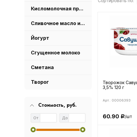
Сортировать по:
Кисломолочная продукция
Сливочное масло и маргарин
Йогурт
Сгущенное молоко
Сметана
Творог
Творожок Саву
3,5% 120 г
Арт.: 00006393
Стоимость, руб.
60.90
/шт
Р
От
До