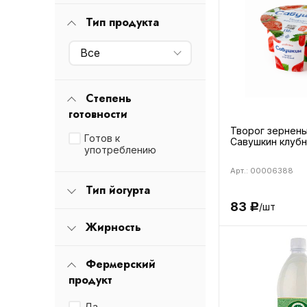
Тип продукта
Все
Степень
готовности
Творог зернен
Готов к
Савушкин клубни
употреблению
Арт.: 00006388
Тип йогурта
83
/шт
Р
Жирность
Фермерский
продукт
Да