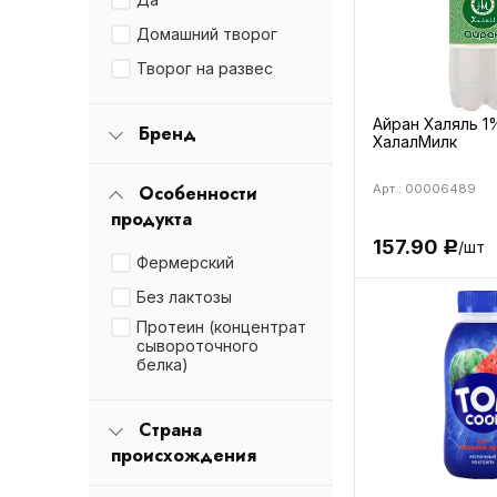
Домашний творог
Творог на развес
Айран Халяль 1
Бренд
ХалалМилк
Особенности
Арт.: 00006489
продукта
157.90
/шт
Р
Фермерский
Без лактозы
Протеин (концентрат
сывороточного
белка)
Страна
происхождения