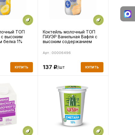
лочный ТОП
Коктейль молочный ТОП
 с высоким
ПАУЭР Ванильная Вафля с
 белка 1%
высоким содержанием
белка 1% 450г
Арт.: 00006496
137
/шт
Р
КУПИТЬ
КУПИТЬ