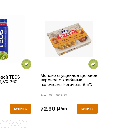
Молоко сгущенное цельное
евой TEOS
вареное с хлебными
1,8% 260 г
палочками Рогачевъ 8,5%
47г
Арт.: 00006409
72.90
/шт
т
Р
КУПИТЬ
КУПИТЬ