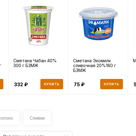
Сметана Чабан 40%
Сметана Экомилк
М
г
300 г БЗМЖ
сливочная 20%180 г
БЗМЖ
332
75
КУПИТЬ
КУПИТЬ
олоко
Сливки