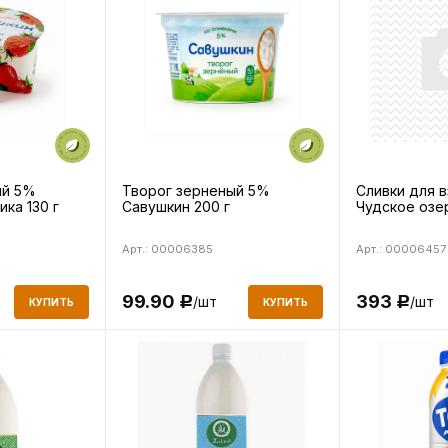
ый 5%
Творог зерненый 5%
Сливки для 
ка 130 г
Савушкин 200 г
Чудское озе
Арт.: 00006385
Арт.: 00006457
99.90
393
/шт
/шт
Р
Р
КУПИТЬ
КУПИТЬ