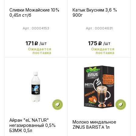
Сливки Можайские 10%
Катык Вкусням 3,6 %
0,45л ст/б
900г
Арт.: 00004153
Арт.: 00004631
171
175
/шт
/шт
Р
Р
Ожидается
Ожидается
поставка
поставка
Айран "eL`NATUR"
Молоко миндальное
негазированный 0,5%
ZINUS BARISTA 1л
БЗМЖ 0,5л