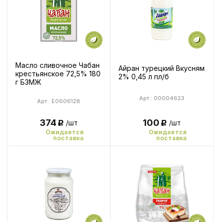
Масло сливочное Чабан
Айран турецкий Вкусням
крестьянское 72,5% 180
2% 0,45 л пл/б
г БЗМЖ
Арт.: 00004623
Арт.: E0606128
374
100
/шт
/шт
Р
Р
Ожидается
Ожидается
поставка
поставка