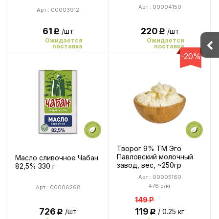
Арт.: 00004150
Арт.: 00003912
61
220
/шт
/шт
Р
Р
Ожидается
Ожидается
поставка
поставка
-20%
Творог 9% ТМ Эго
Павловский молочный
Масло сливочное Чабан
завод, вес, ~250гр
82,5% 330 г
Арт.: 00005160
476 р/кг
Арт.: 00006268
149
Р
726
119
/шт
/ 0.25 кг
Р
Р