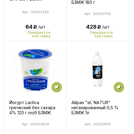
БЗМЖ 180 г
Арт.: 00002258
Арт.: 00003758
428
64
/шт
/шт
Р
Р
Ожидается
Ожидается
поставка
поставка
Йогурт Lactica
Айран "eL`NATUR"
греческий без сахара
негазированный 0,5 %
4% 120 г пл/б БЗМЖ
БЗМЖ 1л
Арт.: 00003834
Арт.: 00003913