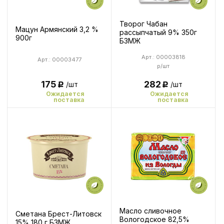
Творог Чабан
Мацун Армянский 3,2 %
рассыпчатый 9% 350г
900г
БЗМЖ
Арт.: 00003818
Арт.: 00003477
р/шт
175
282
/шт
/шт
Р
Р
Ожидается
Ожидается
поставка
поставка
Масло сливочное
Сметана Брест-Литовск
Вологодское 82,5%
15% 180 г БЗМЖ