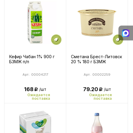
Кефир Чабан 1% 900 г
Сметана Брест-Литовск
БЗМЖ п/п
20 % 180 г БЗМЖ
Арт.: 00004217
Арт.: 00002259
168
79.20
/шт
/шт
Р
Р
Ожидается
Ожидается
поставка
поставка