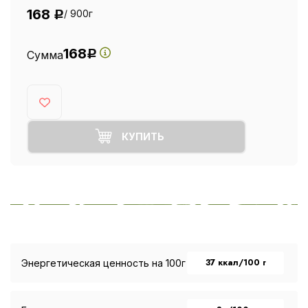
168
/ 900г
Р
168
Сумма
Р
КУПИТЬ
37 ккал/100 г
Энергетическая ценность на 100г