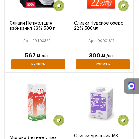
Сливки Петмол для
Сливки Чудское озеро
взбивания 33% 500 г
22% 500мл
Арт.: E0403322
Арт.: 00001817
567
300
/шт
/шт
Р
Р
КУПИТЬ
КУПИТЬ
Сливки Брянский МК
Молоко Летнее утро