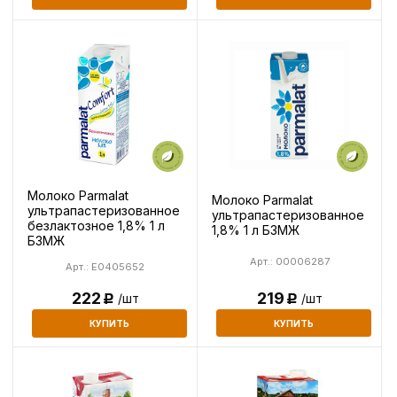
Молоко Parmalat
Молоко Parmalat
ультрапастеризованное
ультрапастеризованное
безлактозное 1,8% 1 л
1,8% 1 л БЗМЖ
БЗМЖ
Арт.: 00006287
Арт.: E0405652
219
222
/шт
/шт
Р
Р
КУПИТЬ
КУПИТЬ