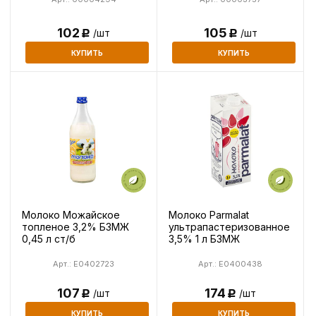
102
105
/шт
/шт
Р
Р
КУПИТЬ
КУПИТЬ
Молоко Можайское
Молоко Parmalat
топленое 3,2% БЗМЖ
ультрапастеризованное
0,45 л ст/б
3,5% 1 л БЗМЖ
Арт.: E0402723
Арт.: E0400438
107
174
/шт
/шт
Р
Р
КУПИТЬ
КУПИТЬ