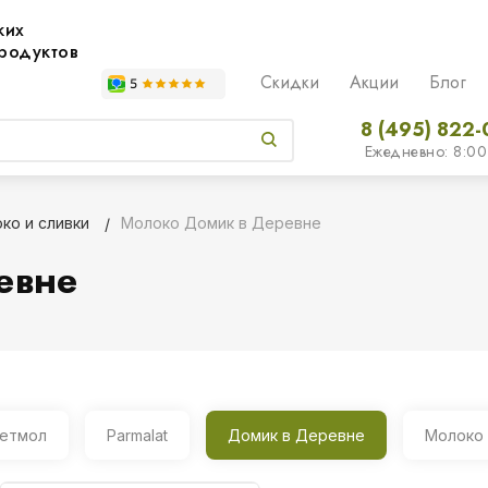
жих
родуктов
Скидки
Акции
Блог
8 (495) 822-
Ежедневно: 8:00
ко и сливки
Молоко Домик в Деревне
евне
етмол
Parmalat
Домик в Деревне
Молоко