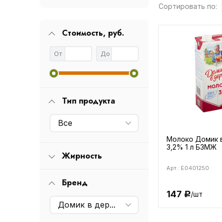
Сортировать по:
Стоимость, руб.
От
До
Тип продукта
Все
Молоко Домик 
3,2% 1 л БЗМЖ
Жирность
Арт.: E0401250
Бренд
147
/шт
Р
Домик в деревне