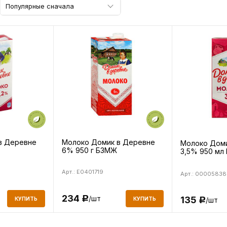
Популярные сначала
в Деревне
Молоко Домик в Деревне
Молоко Доми
6% 950 г БЗМЖ
3,5% 950 мл
Арт.: E0401719
Арт.: 00005838
234
/шт
135
Р
КУПИТЬ
КУПИТЬ
/шт
Р