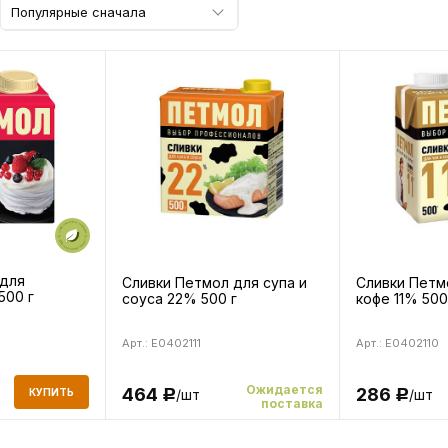
Популярные сначала
 для
Сливки Петмол для супа и
Сливки Петмо
500 г
соуса 22% 500 г
кофе 11% 500
Арт.: E0402111
Арт.: E0402110
Ожидается
464
286
КУПИТЬ
/шт
/шт
Р
Р
поставка