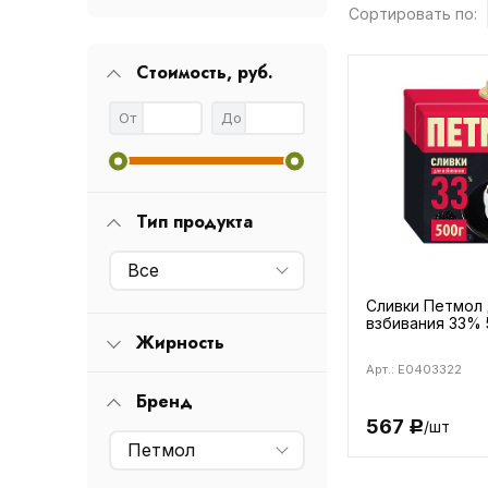
Сортировать по:
Стоимость, руб.
От
До
Тип продукта
Все
Сливки Петмол
взбивания 33% 
Жирность
Арт.: E0403322
Бренд
567
/шт
Р
Петмол