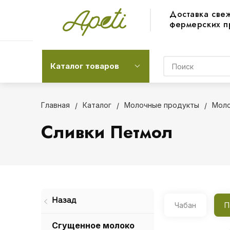
Доставка све
фермерских п
Каталог товаров
Главная
Каталог
Молочные продукты
Моло
Сливки Петмол
Назад
Чабан
П
Сгущенное молоко