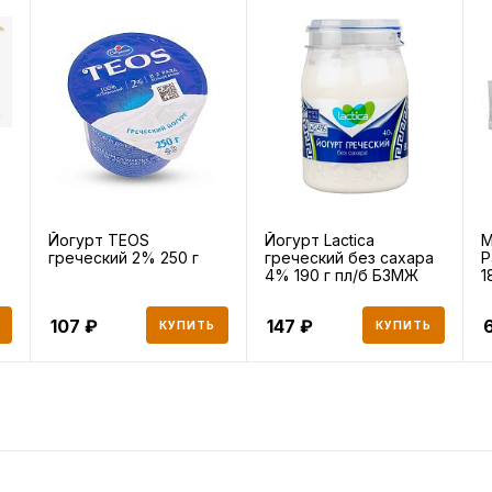
Йогурт TEOS
Йогурт Lactica
М
греческий 2% 250 г
греческий без сахара
P
4% 190 г пл/б БЗМЖ
1
107
147
КУПИТЬ
КУПИТЬ