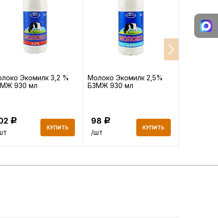
локо Экомилк 3,2 %
Молоко Экомилк 2,5%
Молоко М
ЗМЖ 930 мл
БЗМЖ 930 мл
БЗМЖ 0,45
102
98
105
Р
Р
Р
КУПИТЬ
КУПИТЬ
шт
/шт
/шт