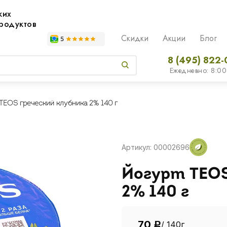
жих
родуктов
Скидки
Акции
Блог
8 (495) 822-
Ежедневно: 8:00
TEOS греческий клубника 2% 140 г
Артикул: 00002696
Йогурт TEOS
2% 140 г
70
/ 140г
Р