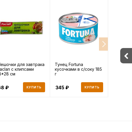
ешочки для завтрака
Тунец Fortuna
Горбуша 
aclan с клипсами
кусочками в с/соку 185
Хавиар С
8*28 см
г
68
345
211
КУПИТЬ
КУПИТЬ