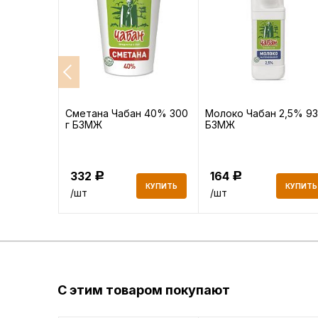
реческий
Сметана Чабан 40% 300
Молоко Чабан 2,5% 93
г БЗМЖ
БЗМЖ
332
164
Р
Р
КУПИТЬ
КУПИТЬ
КУПИТЬ
/шт
/шт
С этим товаром покупают