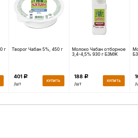
0 г
Творог Чабан 5%, 450 г
Молоко Чабан отборное
Мо
3,4-4,5% 930 г БЗМЖ
Б
401
188
Р
Р
КУПИТЬ
КУПИТЬ
/шт
/шт
/