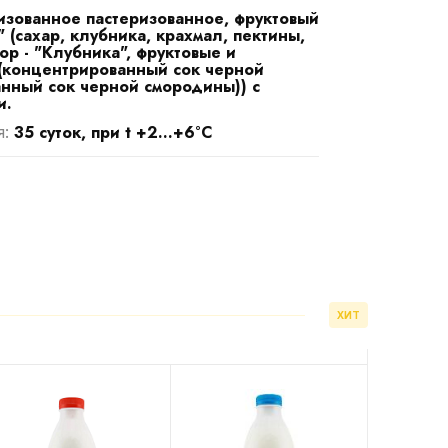
зованное пастеризованное, фруктовый
(сахар, клубника, крахмал, пектины,
ор - "Клубника", фруктовые и
(концентрированный сок черной
нный сок черной смородины)) с
и.
35 суток, при t +2...+6°С
я:
ХИТ