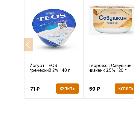
Йогурт TEOS
Творожок Савушкин
греческий 2% 140 г
чизкейк 3.5% 120 г
71
59
КУПИТЬ
КУПИТЬ