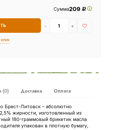
209
Сумма
Р
-
+
ИТЬ
 клик
ы
(0)
Доставка
Оплата
о Брест-Литовск – абсолютно
2,5% жирности, изготовленный из
тный 180-граммовый брикетик масла
водителя упакован в плотную бумагу,