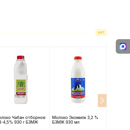
ХИТ
локо Чабан отборное
Молоко Экомилк 3,2 %
Молоко Э
4-4,5% 930 г БЗМЖ
БЗМЖ 930 мл
БЗМЖ 930