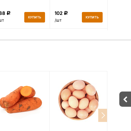
188
102
98
Р
Р
Р
КУПИТЬ
КУПИТЬ
шт
/шт
/шт