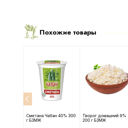
Похожие товары
 для
Сметана Чабан 40% 300
Творог домашний 9%
 500 г
г БЗМЖ
200 г БЗМЖ