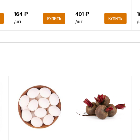
164
401
Р
Р
КУПИТЬ
КУПИТЬ
/шт
/шт
/