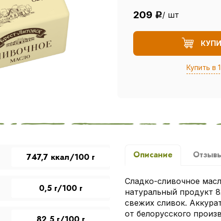
209
/ шт
Р
КУП
Купить в 1
Описание
Отзыв
747,7 ккал/100 г
Сладко-сливочное масл
0,5 г/100 г
натуральный продукт 8
свежих сливок. Аккура
от белорусского произ
82,5 г/100 г