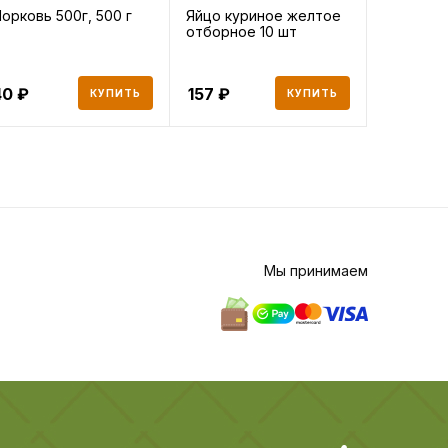
орковь 500г, 500 г
Яйцо куриное желтое
Хлеб Хл
отборное 10 шт
8 злаков
40
157
108
КУПИТЬ
КУПИТЬ
Мы принимаем