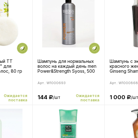
ый ТТ
Шампунь для нормальных
Шампунь с э
" для
волос на каждый день men
красного же
лос, 80 гр
Power&Strength Syoss, 500
Ginseng Sham
мл
500 мл
Арт.: W1000693
Арт.: W1000868
Ожидается
Ожидается
144
1 000
/шт
/ш
Р
Р
поставка
поставка