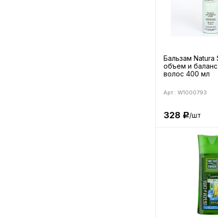
Бальзам Natura 
объем и баланс
волос 400 мл
Арт.: W1000793
328
/шт
Р