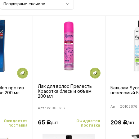
Популярные сначала
Лак для волос Прелесть
Men против
Бальзам Syos
Красотка блеск и объем
с 200 мл
невесомый 5
200 мл
Арт.: Q0103676
Арт.: W1003616
Ожидается
Ожидается
65
209
/шт
/шт
Р
Р
поставка
поставка