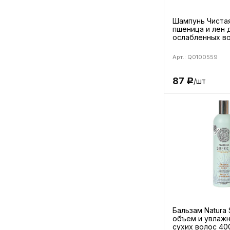
Шампунь Чиста
пшеница и лен 
ослабленных во
Арт.: Q0100559
87
/шт
Р
Бальзам Natura 
объем и увлаж
сухих волос 40