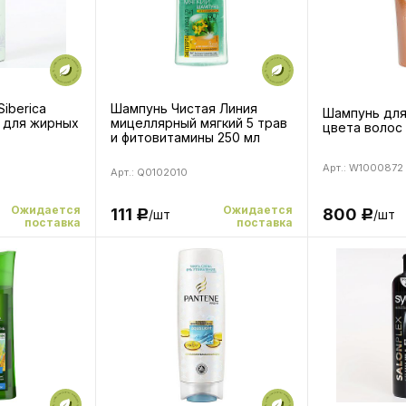
Siberica
Шампунь Чистая Линия
Шампунь для
 для жирных
мицеллярный мягкий 5 трав
цвета волос 
и фитовитамины 250 мл
Арт.: W1000872
Арт.: Q0102010
Ожидается
Ожидается
111
800
/шт
/шт
Р
Р
поставка
поставка