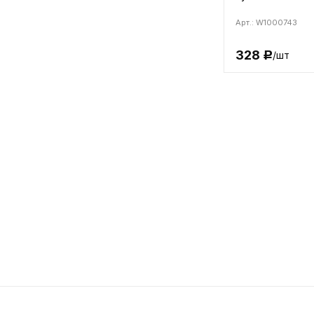
Арт.: W1000743
328
/шт
Р