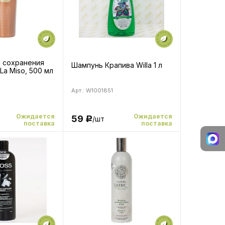
 сохранения
Шампунь Крапива Willa 1 л
La Miso, 500 мл
Арт.: W1001851
Ожидается
Ожидается
59
/шт
Р
поставка
поставка