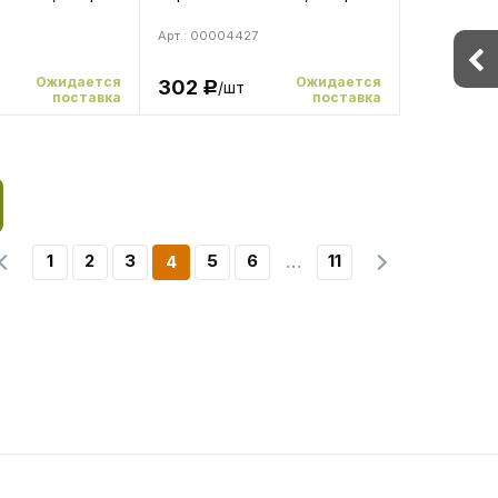
Арт.: 00004427
Ожидается
Ожидается
302
/шт
Р
поставка
поставка
1
2
3
5
6
11
4