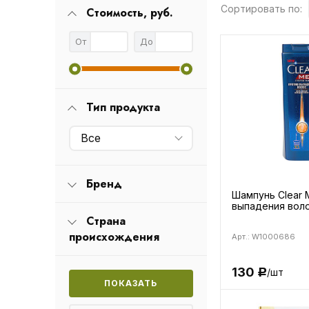
Сортировать по:
Стоимость, руб.
От
До
Тип продукта
Все
Бренд
Шампунь Clear 
выпадения воло
Страна
происхождения
Арт.: W1000686
130
/шт
Р