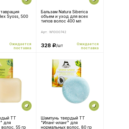
таврация
Бальзам Natura Siberica
lex Syoss, 500
объем и уход для всех
типов волос 400 мл
Арт.: W1000742
Ожидается
Ожидается
328
/шт
Р
поставка
поставка
рдый ТТ
Шампунь твердый ТТ
" для
"Иланг-иланг" для
волос, 55 гр
нормальных волос, 80 гр