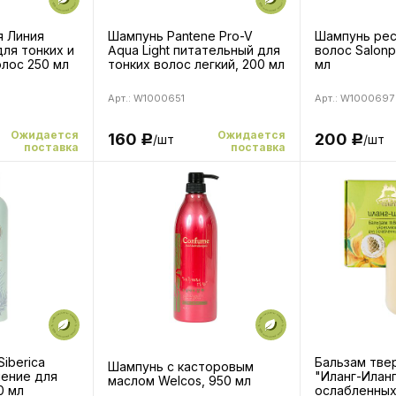
я Линия
Шампунь Pantene Pro-V
Шампунь рес
для тонких и
Aqua Light питательный для
волос Salonp
лос 250 мл
тонких волос легкий, 200 мл
мл
Арт.: W1000651
Арт.: W1000697
Ожидается
Ожидается
160
200
/шт
/шт
Р
Р
поставка
поставка
Siberica
Бальзам тве
Шампунь с касторовым
нение для
"Иланг-Иланг
маслом Welcos, 950 мл
0 мл
ослабленных 