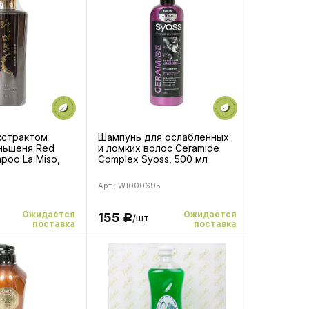
кстрактом
Шампунь для ослабленных
ньшеня Red
и ломких волос Ceramide
poo La Miso,
Complex Syoss, 500 мл
Арт.: W1000695
Ожидается
Ожидается
155
т
/шт
Р
поставка
поставка