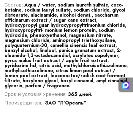
Aqua / water, sodium laureth sulfate, coco-
Cостав:
betaine, sodium lauryl sulfate, sodium chloride, glycol
distearate, niacinamide, alcohol denat., saccharum
officinarum extract / sugar cane extract,
hydroxypropyl guar hydroxypropyltrimonium chloride,
hydroxypropyltri- monium lemon protein, sodium
hydroxide, phenoxyethanol, magnesium nitrate,
magnesium chloride, aminopropyl triethoxysilane,
polyquaternium-30, camellia sinensis leaf extract,
benzyl alcohol, linalool, punica granatum extract, 2-
oleamido-1,3-octadecanediol, acrylates copolymer,
pyrus malus fruit extract / apple fruit extract,
pyridoxine hcl, citric acid, methylchloroisothiazolinone,
methylisothiazolinone, citrus limon peel extract /
lemon peel extract, leuconostoc/radish root ferment
filtrate, hexylene glycol, hexyl cinnamal, amyl cinnamal,
glycerin, parfum / fragrance.
365 дней.
Срок и условия хранения:
ЗАО "Л'Ореаль"
Производитель: