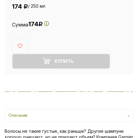
174
/ 250 мл
Р
174
Сумма
Р
КУПИТЬ
Описание
Волосы не такие густые, как раньше? Другие шампуни
хорошо очищают, но не придают объем? Компания Garnier