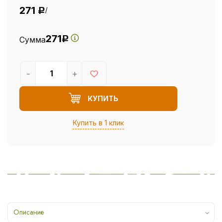
271
/
Р
271
Сумма
Р
-
+
КУПИТЬ
Купить в 1 клик
Описание