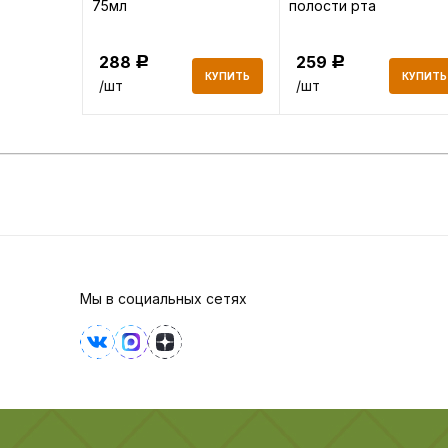
5 шт
75мл
полости рта
Освежающая мята
250мл
288
259
Р
Р
КУПИТЬ
КУПИТЬ
КУПИТЬ
/шт
/шт
Мы в социальных сетях