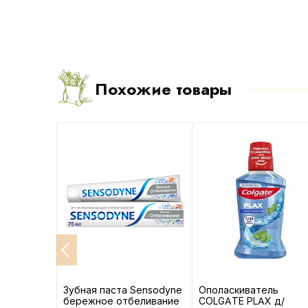
Похожие товары
ные Aura
Зубная паста Sensodyne
Ополаскиватель
бережное отбеливание
COLGATE PLAX д/