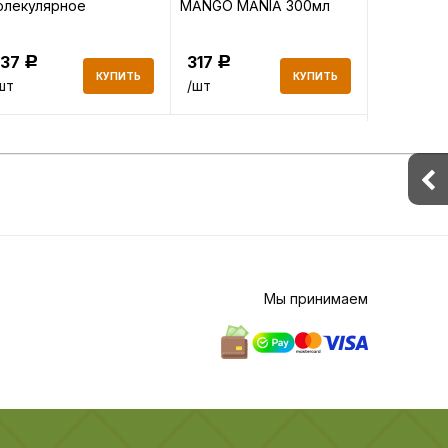
олекулярное
MANGO MANIA 300мл
Укреплени
сстановление 500мл
300мл
437
317
358
Р
Р
Р
КУПИТЬ
КУПИТЬ
шт
/шт
/шт
Мы принимаем