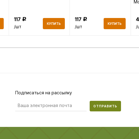
М
во
117
117
Р
Р
КУПИТЬ
КУПИТЬ
/шт
/шт
/
Подписаться на рассылку
ОТПРАВИТЬ