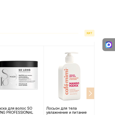
ХИТ
ска для волос SO
Лосьон для тела
Кондицио
ONG PROFESSIONAL
увлажнение и питание
LONG ST