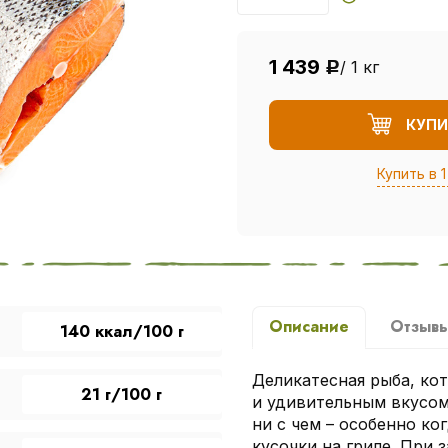
1 439
/ 1 кг
Р
КУПИ
Купить в 1
Описание
Отзыв
140 ккал/100 г
Деликатесная рыба, ко
21 г/100 г
и удивительным вкусом
ни с чем – особенно к
кусочки на гриле. При 