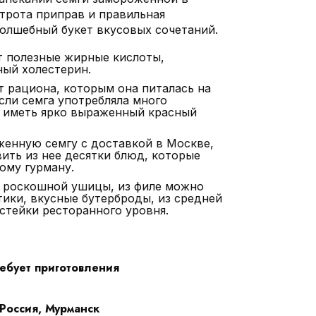
строта приправ и правильная
олшебный букет вкусовых сочетаний.
т полезные жирные кислоты,
ый холестерин.
т рациона, которым она питалась на
сли семга употребляла много
т иметь ярко выраженный красный
енную семгу с доставкой в Москве,
ить из нее десятки блюд, которые
ому гурману.
я роскошной ушицы, из филе можно
тики, вкусные бутерброды, из средней
 стейки ресторанного уровня.
ебует приготовления
Россия, Мурманск