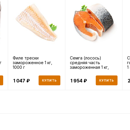
Филе трески
Семга (лосось)
С
г
замороженное 1 кг,
средняя часть
г
1000 г
замороженная 1 кг,
1
1000 г
1 047
1 954
2
КУПИТЬ
КУПИТЬ