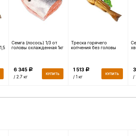
Семга (лосось) 1/3 от
Треска горячего
Се
1,5
головы охлажденная 1кг
копчения без головы
хв
6 345
1 513
3
Р
Р
КУПИТЬ
КУПИТЬ
/ 2.7 кг
/ 1 кг
/