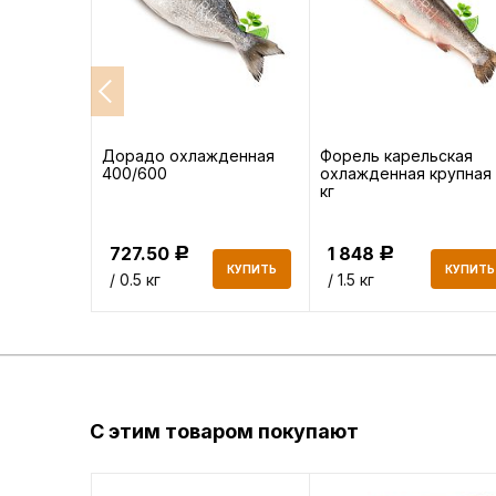
атик
Дорадо охлажденная
Форель карельская
400/600
охлажденная крупная 
кг
727.50
1 848
Р
Р
КУПИТЬ
КУПИТЬ
КУПИТЬ
/ 0.5 кг
/ 1.5 кг
С этим товаром покупают