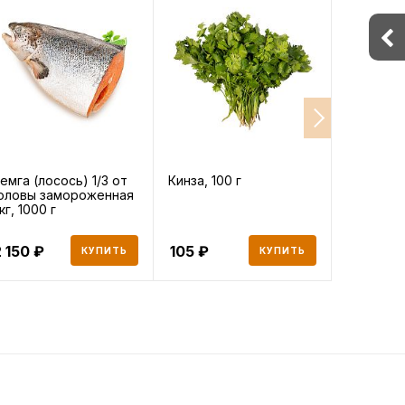
емга (лосось) 1/3 от
Кинза, 100 г
Укроп, 10
оловы замороженная
 кг, 1000 г
 150
105
120
КУПИТЬ
КУПИТЬ