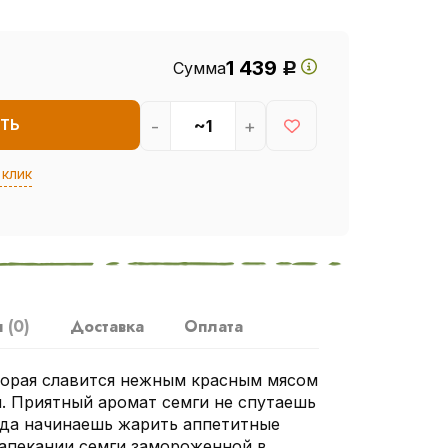
1 439
Сумма
Р
-
+
ТЬ
 клик
ы
(0)
Доставка
Оплата
торая славится нежным красным мясом
. Приятный аромат семги не спутаешь
огда начинаешь жарить аппетитные
запекании семги замороженной в