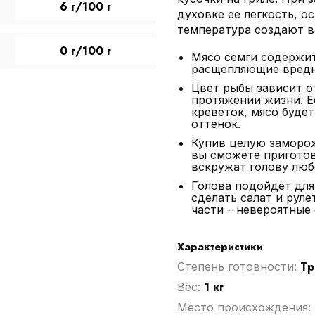
6 г/100 г
духовке ее легкость, о
температура создают в
0 г/100 г
Мясо семги содержи
расщепляющие вредн
Цвет рыбы зависит о
протяжении жизни. Е
креветок, мясо буде
оттенок.
Купив целую заморож
вы сможете приготов
вскружат голову люб
Голова подойдет дл
сделать салат и руле
части – невероятные
Характеристики
Тр
Степень готовности:
1 кг
Вес:
Место происхождения: