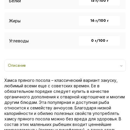
15 г/100 г
Белки
16 г/100 г
Жиры
0 г/100 г
Углеводы
Описание
Хамса пряного посола – классический вариант закуску,
любимый всеми еще с советских времен. Ее в
обязательном порядке следует купить в качестве
органичного дополнения к отварной картошечке и многим
другим блюдам. Эта популярная и доступная рыба
относится к семейству анчоусов. Благодаря низкой
калорийности и обилию полезных свойств употреблять
хамсу пряного посола можно без вреда для здоровья. В
состав этих маленьких рыбешек входит ценнейшие
микроэлементы (тиамин и ринофлавин), а также столь