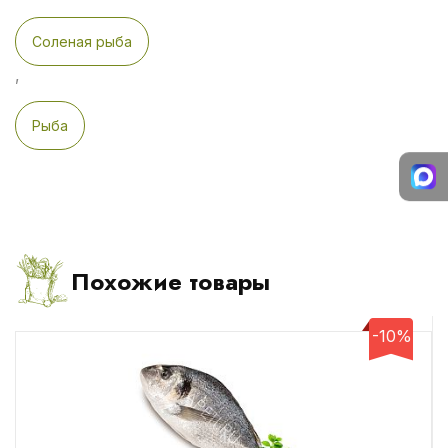
Соленая рыба
,
Рыба
Похожие товары
-10%