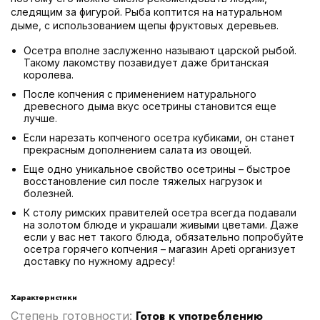
следящим за фигурой. Рыба коптится на натуральном
дыме, с использованием щепы фруктовых деревьев.
Осетра вполне заслуженно называют царской рыбой.
Такому лакомству позавидует даже британская
королева.
После копчения с применением натурального
древесного дыма вкус осетрины становится еще
лучше.
Если нарезать копченого осетра кубиками, он станет
прекрасным дополнением салата из овощей.
Еще одно уникальное свойство осетрины – быстрое
восстановление сил после тяжелых нагрузок и
болезней.
К столу римских правителей осетра всегда подавали
на золотом блюде и украшали живыми цветами. Даже
если у вас нет такого блюда, обязательно попробуйте
осетра горячего копчения – магазин Apeti организует
доставку по нужному адресу!
Характеристики
Готов к употреблению
Степень готовности: