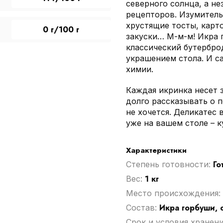
северного солнца, а н
рецепторов. Изумитель
хрустящие тосты, карт
0 г/100 г
закуски… М-м-м! Икра 
классический бутербро
украшением стола. И с
химии.
Каждая икринка несет 
долго рассказывать о п
не хочется. Деликатес
уже на вашем столе – к
Характеристики
Го
Степень готовности:
1 кг
Вес:
Место происхождения:
Икра горбуши, 
Cостав:
Срок и условия хранен