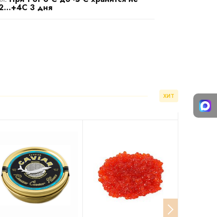
2...+4С 3 дня
ХИТ