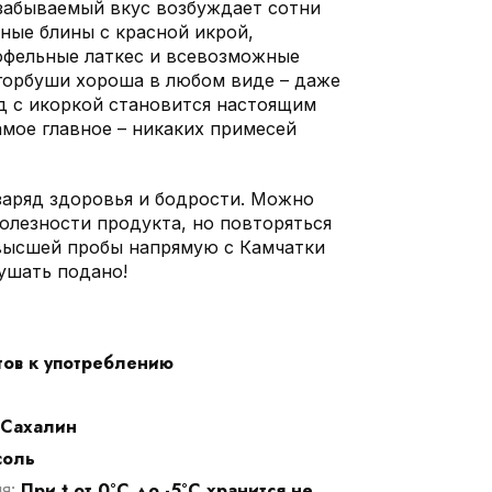
езабываемый вкус возбуждает сотни
ные блины с красной икрой,
офельные латкес и всевозможные
горбуши хороша в любом виде – даже
д с икоркой становится настоящим
амое главное – никаких примесей
заряд здоровья и бодрости. Можно
олезности продукта, но повторяться
 высшей пробы напрямую с Камчатки
ушать подано!
тов к употреблению
Сахалин
соль
При t от 0°С до -5°С хранится не
ия: