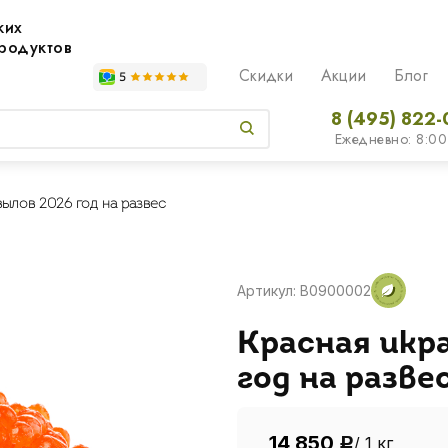
жих
родуктов
Скидки
Акции
Блог
8 (495) 822-
Ежедневно: 8:00
ылов 2026 год на развес
Артикул: B0900002
Красная икр
год на разве
14 850
/ 1 кг
Р