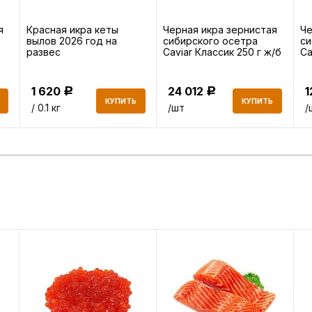
я
Красная икра кеты
Черная икра зернистая
Че
вылов 2026 год на
сибирского осетра
си
развес
Caviar Классик 250 г ж/б
Ca
1 620
24 012
1
Р
Р
КУПИТЬ
КУПИТЬ
/ 0.1 кг
/шт
/