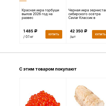
нерки
Красная икра горбуши
Черная икра зерниста
на 500 г
вылов 2026 год на
сибирского осетра
развес
Caviar Классик в
жестяной банке, 500 г
1 485
42 350
Р
Р
КУПИТЬ
КУПИТЬ
КУПИТЬ
/ 0.1 кг
/шт
С этим товаром покупают