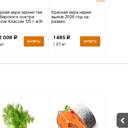
рная икра зернистая
Красная икра нерки
Икра сель
бирского осетра
вылов 2026 год на
viar Классик 125 г ж/б
развес
2 006
1 485
277.60
Р
Р
КУПИТЬ
КУПИТЬ
шт
/ 0.1 кг
/ 0.2 кг