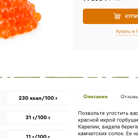
КУПИ
Купить в 1
Описание
Отзыв
230 ккал/100 г
Позвольте угостить ва
31 г/100 г
красной икрой горбуши
Карелии, видела берег
камчатских сопок. Ее 
11 г/100 г