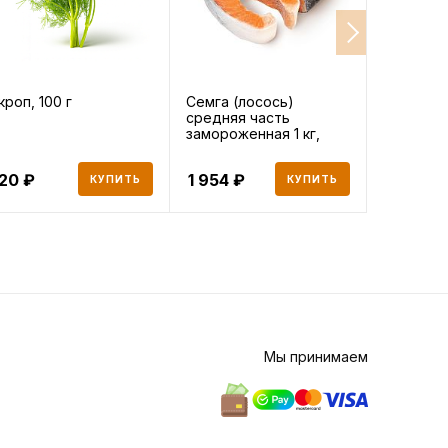
кроп, 100 г
Семга (лосось)
Икра пал
средняя часть
100 г
замороженная 1 кг,
1000 г
120
1 954
604
КУПИТЬ
КУПИТЬ
Мы принимаем