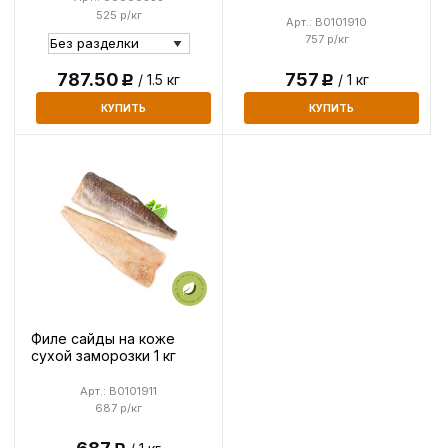
525 р/кг
Арт.: B0101910
757 р/кг
787.50
757
/ 1.5 кг
/ 1 кг
Р
Р
КУПИТЬ
КУПИТЬ
Филе сайды на коже
сухой заморозки 1 кг
Арт.: B0101911
687 р/кг