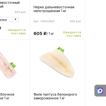
евосточный
ый
Нерка дальневосточная
непотрошенная 1 кг
697 р/кг
Арт.: 00002801
605 р/кг
Р
Ожидается
Ожидается
605
поставка
/ 1 кг
Р
поставка
 блочное
Филе палтуса белокорого
е 1 кг
замороженное 1 кг