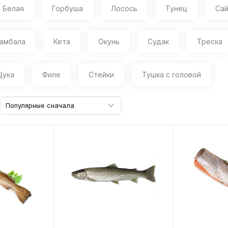
Белая
Горбуша
Лосось
Тунец
Са
амбала
Кета
Окунь
Судак
Треска
ука
Филе
Стейки
Тушка с головой
Популярные сначала