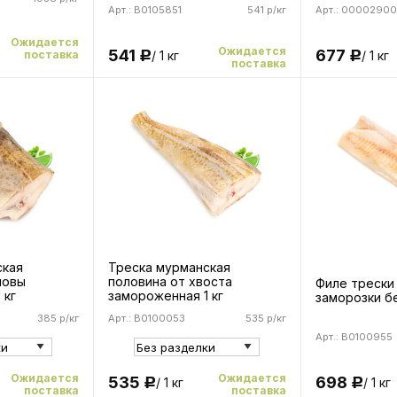
Арт.: B0105851
541 р/кг
Арт.: 00002900
Ожидается
Ожидается
541
677
поставка
/ 1 кг
/ 1 кг
Р
Р
поставка
ская
Треска мурманская
ловы
половина от хвоста
Филе трески
 кг
замороженная 1 кг
заморозки бе
385 р/кг
Арт.: B0100053
535 р/кг
Арт.: B0100955
Ожидается
Ожидается
535
698
/ 1 кг
/ 1 кг
Р
Р
поставка
поставка