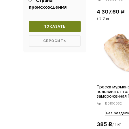
Страна
происхождения
4 307.60
Р
/ 2.2 кг
Треска мурман
половина от го
замороженная 1
Арт.: B0100052
385
/ 1 кг
Р