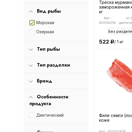
Треска мурман
замороженная к
Вид рыбы
кг
Арт.:
от 2
Морская
B0106016
диетиче
Озерная
522
/ 1 кг
Р
Тип рыбы
Тип разделки
Бренд
Особенности
продукта
Диетический
Филе семги (ло
коже
Арт.: 00000476