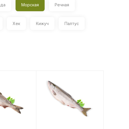
йда
Морская
Речная
Хек
Кижуч
Палтус