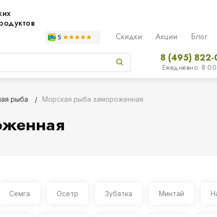
жих
родуктов
Скидки
Акции
Блог
8 (495) 822-
Ежедневно: 8:00
ая рыба
Морская рыба замороженная
оженная
Семга
Осетр
Зубатка
Минтай
Н