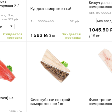
ская
Кижуч дальн
рупная 2-3
замороженн
Кунджа замороженный
Арт.: B0100003
кг до 3 кг,
ская, 522 р/кг
Арт.: 00004480
521 р/кг
1 045.50
Ожидается
Ожидается
1 563
/ 3 кг
Р
/ 1.5 кг
поставка
поставка
сося) на
Филе зубатки пестрой
Филе трески
замороженное 1 кг
замороженно
1958 р/кг