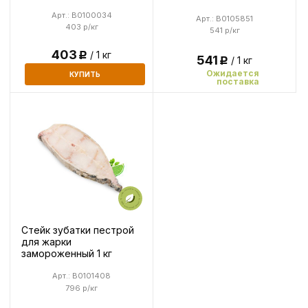
Арт.: B0100034
Арт.: B0105851
403 р/кг
541 р/кг
403
/ 1 кг
Р
541
/ 1 кг
Р
Ожидается
КУПИТЬ
поставка
Стейк зубатки пестрой
для жарки
замороженный 1 кг
Арт.: B0101408
796 р/кг