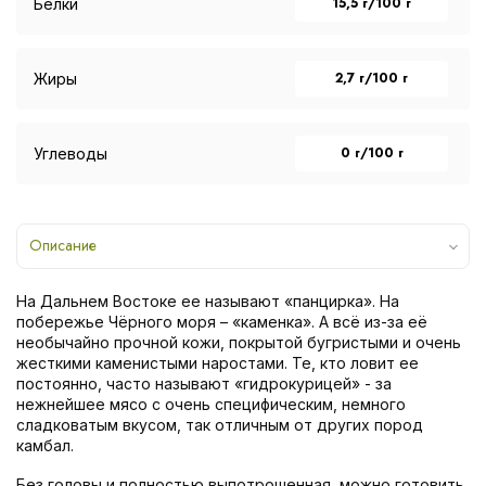
15,5 г/100 г
Белки
2,7 г/100 г
Жиры
0 г/100 г
Углеводы
Описание
На Дальнем Востоке ее называют «панцирка». На
побережье Чёрного моря – «каменка». А всё из-за её
необычайно прочной кожи, покрытой бугристыми и очень
жесткими каменистыми наростами. Те, кто ловит ее
постоянно, часто называют «гидрокурицей» - за
нежнейшее мясо с очень специфическим, немного
сладковатым вкусом, так отличным от других пород
камбал.
Без головы и полностью выпотрошенная, можно готовить