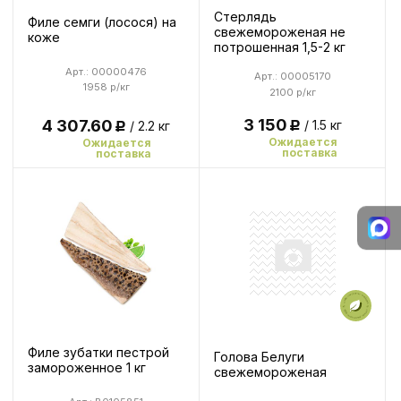
Стерлядь
Филе семги (лосося) на
свежемороженая не
коже
потрошенная 1,5-2 кг
Арт.: 00000476
Арт.: 00005170
1958 р/кг
2100 р/кг
3 150
4 307.60
/ 1.5 кг
/ 2.2 кг
Р
Р
Ожидается
Ожидается
поставка
поставка
Филе зубатки пестрой
Голова Белуги
замороженное 1 кг
свежемороженая