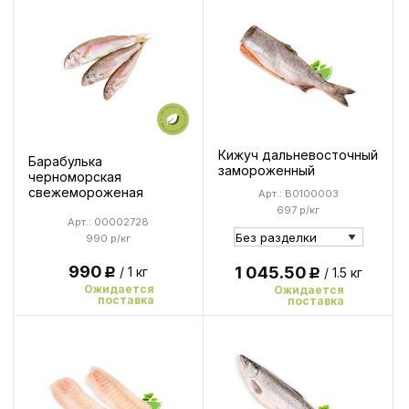
Кижуч дальневосточный
Барабулька
замороженный
черноморская
свежемороженая
Арт.: B0100003
697 р/кг
Арт.: 00002728
990 р/кг
990
1 045.50
/ 1 кг
/ 1.5 кг
Р
Р
Ожидается
Ожидается
поставка
поставка