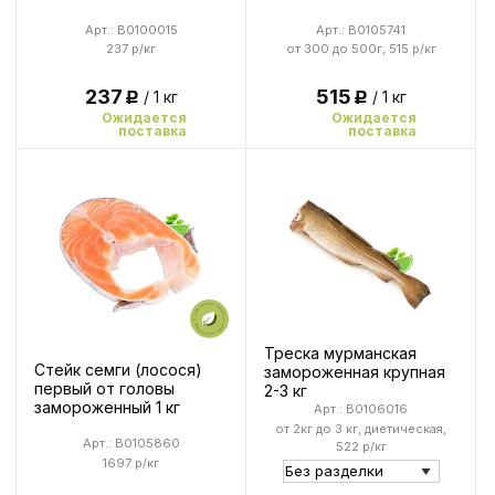
Арт.: B0100015
Арт.: B0105741
237 р/кг
от 300 до 500г, 515 р/кг
237
515
/ 1 кг
/ 1 кг
Р
Р
Ожидается
Ожидается
поставка
поставка
Треска мурманская
Стейк семги (лосося)
замороженная крупная
первый от головы
2-3 кг
замороженный 1 кг
Арт.: B0106016
от 2кг до 3 кг, диетическая,
Арт.: B0105860
522 р/кг
1697 р/кг