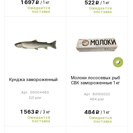
1 697
522
/ 1 кг
/ 1 кг
Р
Р
Ожидается
Ожидается
поставка
поставка
Молоки лососевых рыб
Кунджа замороженный
СВК замороженные 1 кг
Арт.: 00004480
Арт.: B0100023
521 р/кг
484 р/кг
1 563
484
/ 3 кг
/ 1 кг
Р
Р
Ожидается
Ожидается
поставка
поставка