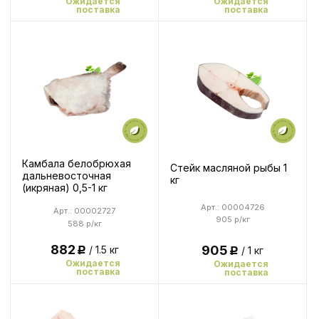
Ожидается
Ожидается
поставка
поставка
Камбала белобрюхая
Стейк масляной рыбы 1
дальневосточная
кг
(икряная) 0,5-1 кг
Арт.: 00004726
Арт.: 00002727
905 р/кг
588 р/кг
882
905
/ 1.5 кг
/ 1 кг
Р
Р
Ожидается
Ожидается
поставка
поставка