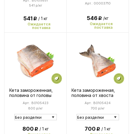
Арт.: B0105851
Арт.: 00003710
541 р/кг
546
541
/кг
/ 1 кг
Р
Р
Ожидается
Ожидается
поставка
поставка
Кета замороженная,
Кета замороженная,
половина от головы
половина от хвоста
Арт.: B0105423
Арт.: B0105424
800 р/кг
700 р/кг
800
700
/ 1 кг
/ 1 кг
Р
Р