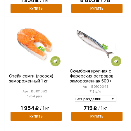
1 954
8 895
/ 1 кг
/ 5 кг
Р
Р
КУПИТЬ
КУПИТЬ
Скумбрия крупная с
Стейк семги (лосося)
Фарерских островов
замороженный 1 кг
замороженная 500+
Арт.: B0100043
Арт.: B0101082
715 р/кг
1954 р/кг
1 954
715
/ 1 кг
/ 1 кг
Р
Р
КУПИТЬ
КУПИТЬ