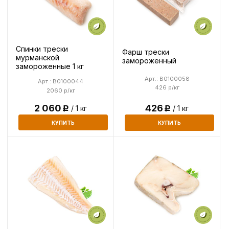
Спинки трески
Фарш трески
мурманской
замороженный
замороженные 1 кг
Арт.: B0100058
Арт.: B0100044
426 р/кг
2060 р/кг
2 060
426
/ 1 кг
/ 1 кг
Р
Р
КУПИТЬ
КУПИТЬ