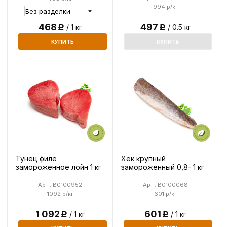
994 р/кг
468
497
/ 1 кг
/ 0.5 кг
Р
Р
КУПИТЬ
КУПИТЬ
Тунец филе
Хек крупный
замороженное лойн 1 кг
замороженный 0,8- 1 кг
Арт.: B0100952
Арт.: B0100068
1092 р/кг
601 р/кг
1 092
601
/ 1 кг
/ 1 кг
Р
Р