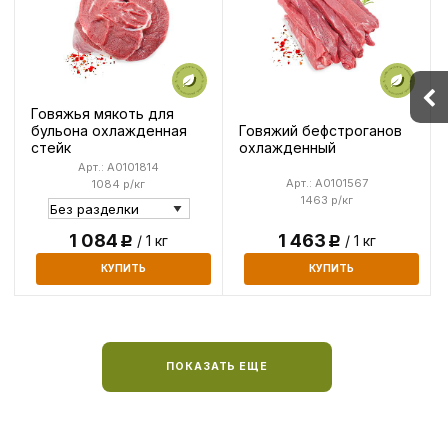
Говяжья мякоть для
Говяжий бефстроганов
бульона охлажденная
охлажденный
стейк
Арт.: A0101814
Арт.: A0101567
1084 р/кг
1463 р/кг
1 084
1 463
/ 1 кг
/ 1 кг
Р
Р
КУПИТЬ
КУПИТЬ
ПОКАЗАТЬ ЕЩЕ