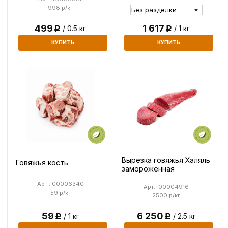
998 р/кг
499
1 617
/ 0.5 кг
/ 1 кг
Р
Р
КУПИТЬ
КУПИТЬ
Вырезка говяжья Халяль
Говяжья кость
замороженная
Арт.: 00006340
Арт.: 00004916
59 р/кг
2500 р/кг
59
6 250
/ 1 кг
/ 2.5 кг
Р
Р