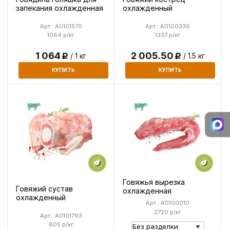
запекания охлажденная
охлажденный
Арт.: A0101570
Арт.: A0100336
1064 р/кг
1337 р/кг
1 064
2 005.50
/ 1 кг
/ 1.5 кг
Р
Р
КУПИТЬ
КУПИТЬ
Говяжья вырезка
Говяжий сустав
охлажденная
охлажденный
Арт.: A0100010
2720 р/кг
Арт.: A0101793
805 р/кг