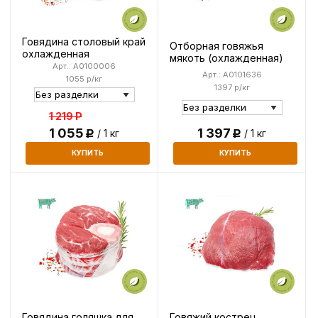
Говядина столовый край
Отборная говяжья
охлажденная
мякоть (охлажденная)
Арт.: A0100006
Арт.: A0101636
1055 р/кг
1397 р/кг
1 219
Р
1 055
1 397
/ 1 кг
/ 1 кг
Р
Р
КУПИТЬ
КУПИТЬ
Говядина голяшка для
Говяжий кострец