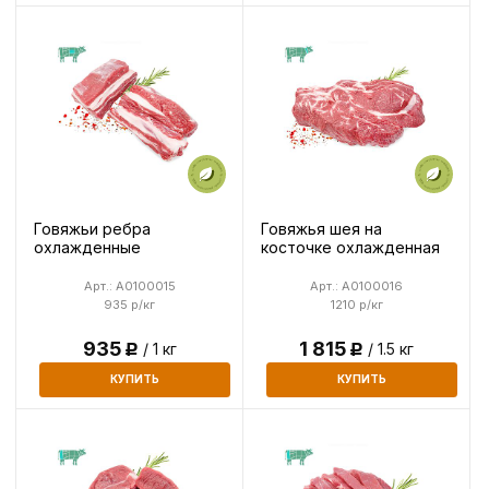
Говяжьи ребра
Говяжья шея на
охлажденные
косточке охлажденная
Арт.: A0100015
Арт.: A0100016
935 р/кг
1210 р/кг
935
1 815
/ 1 кг
/ 1.5 кг
Р
Р
КУПИТЬ
КУПИТЬ