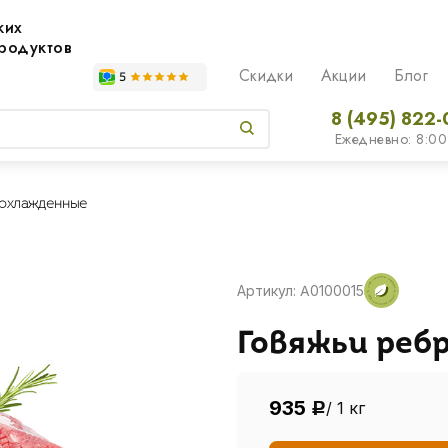
жих
родуктов
Скидки
Акции
Блог
8 (495) 822-
Ежедневно: 8:00
 охлажденные
Артикул: A0100015
Говяжьи реб
935
/ 1 кг
Р