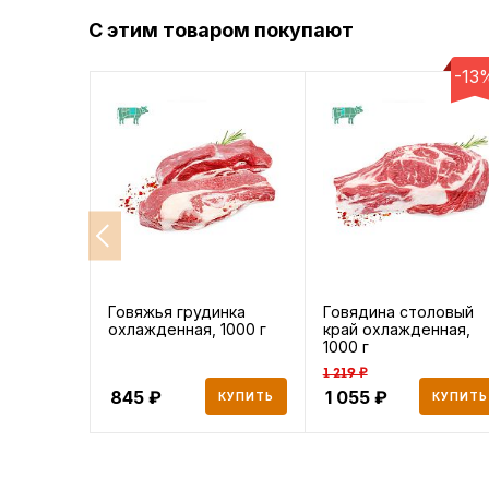
С этим товаром покупают
-13
Говяжья грудинка
Говядина столовый
охлажденная, 1000 г
край охлажденная,
1000 г
1 219 ₽
845
1 055
КУПИТЬ
КУПИТЬ