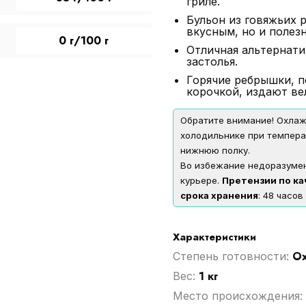
гриле.
Бульон из говяжьих 
вкусным, но и полез
0 г/100 г
Отличная альтернати
застолья.
Горячие ребрышки, 
корочкой, издают ве
Обратите внимание! Охла
холодильнике при темпера
нижнюю полку.
Во избежание недоразумен
курьере.
Претензии по ка
срока хранения
: 48 часов
Характеристики
О
Степень готовности:
1 кг
Вес:
Место происхождения: