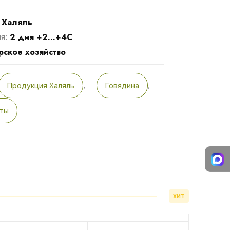
Халяль
:
2 дня +2...+4С
ия:
ское хозяйство
,
,
Продукция Халяль
Говядина
кты
ХИТ