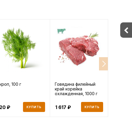
кроп, 100 г
Говядина филейный
Морковь 
край корейка
охлажденная, 1000 г
120
1 617
40
КУПИТЬ
КУПИТЬ