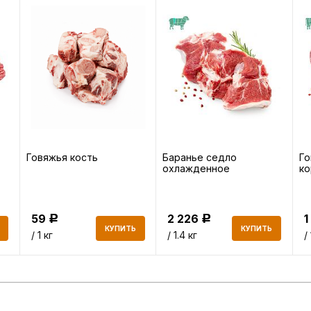
Говяжья кость
Баранье седло
Го
охлажденное
ко
59
2 226
1
Р
Р
КУПИТЬ
КУПИТЬ
/ 1 кг
/ 1.4 кг
/