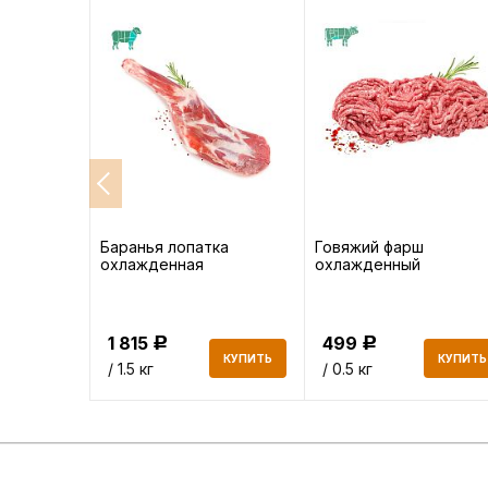
та
Баранья лопатка
Говяжий фарш
охлажденная
охлажденный
1 815
499
Р
Р
КУПИТЬ
КУПИТЬ
КУПИТЬ
/ 1.5 кг
/ 0.5 кг