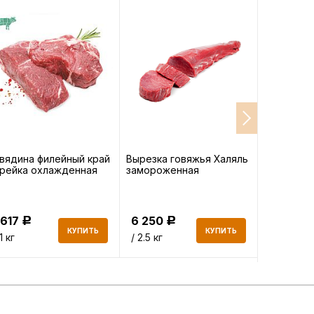
вядина филейный край
Вырезка говяжья Халяль
Суповой н
рейка охлажденная
замороженная
баранины
 617
6 250
249
Р
Р
Р
КУПИТЬ
КУПИТЬ
 1 кг
/ 2.5 кг
/ 1 кг