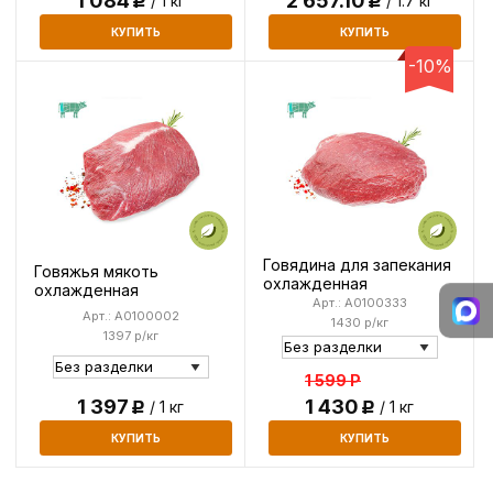
1 084
2 657.10
/ 1 кг
/ 1.7 кг
Р
Р
КУПИТЬ
КУПИТЬ
-10%
Говядина для запекания
Говяжья мякоть
охлажденная
охлажденная
Арт.: A0100333
Арт.: A0100002
1430 р/кг
1397 р/кг
1 599
Р
1 397
1 430
/ 1 кг
/ 1 кг
Р
Р
КУПИТЬ
КУПИТЬ