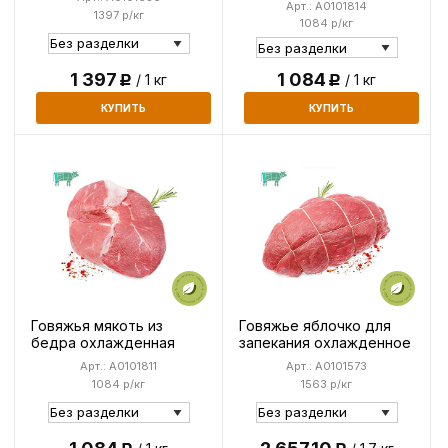
Арт.: A0101814
1397 р/кг
1084 р/кг
1 397
1 084
/ 1 кг
/ 1 кг
Р
Р
КУПИТЬ
КУПИТЬ
Говяжья мякоть из
Говяжье яблочко для
бедра охлажденная
запекания охлажденное
Арт.: A0101811
Арт.: A0101573
1084 р/кг
1563 р/кг