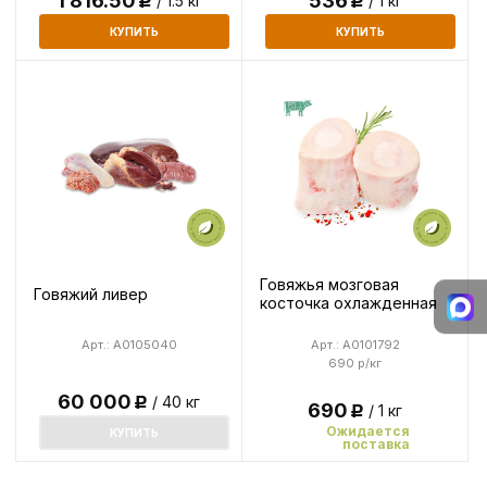
1 816.50
536
/ 1.5 кг
/ 1 кг
Р
Р
КУПИТЬ
КУПИТЬ
Говяжья мозговая
Говяжий ливер
косточка охлажденная
Арт.: A0105040
Арт.: A0101792
690 р/кг
60 000
/ 40 кг
Р
690
/ 1 кг
Р
Ожидается
КУПИТЬ
поставка