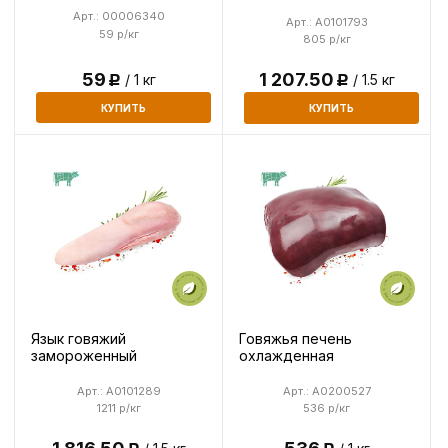
Арт.: 00006340
Арт.: A0101793
59 р/кг
805 р/кг
59
1 207.50
/ 1 кг
/ 1.5 кг
Р
Р
КУПИТЬ
КУПИТЬ
Язык говяжий
Говяжья печень
замороженный
охлажденная
Арт.: A0101289
Арт.: A0200527
1211 р/кг
536 р/кг