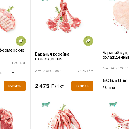
 фермерские
Бараний кур
Баранья корейка
охлажденны
охлажденная
1120 р/кг
Арт.: A0200003
Арт.: A0200002
2475 р/кг
506.50
Р
2 475
/ 1 кг
Р
КУПИТЬ
КУПИТЬ
/ 0.5 кг