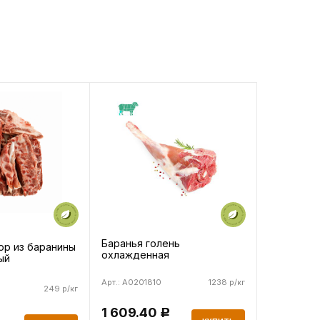
Баранья голень
ор из баранины
охлажденная
ый
Арт.: A0201810
1238 р/кг
249 р/кг
1 609.40
Р