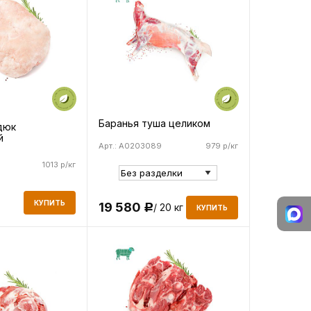
Баранья туша целиком
дюк
й
Арт.: A0203089
979 р/кг
1013 р/кг
КУПИТЬ
19 580
/ 20 кг
Р
КУПИТЬ