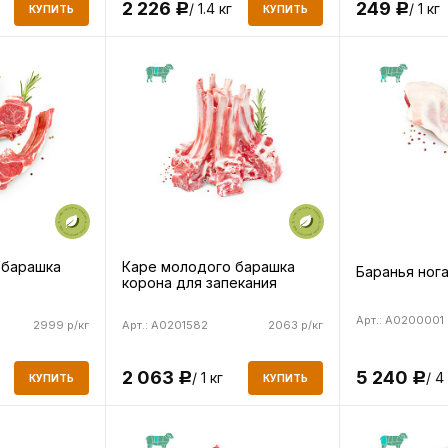
2 226
249
/ 1.4 кг
/ 1 кг
Р
Р
КУПИТЬ
КУПИТЬ
 барашка
Каре молодого барашка
Баранья ног
корона для запекания
Арт.: A0200001
2999 р/кг
Арт.: A0201582
2063 р/кг
5 240
2 063
/ 4
/ 1 кг
Р
Р
КУПИТЬ
КУПИТЬ