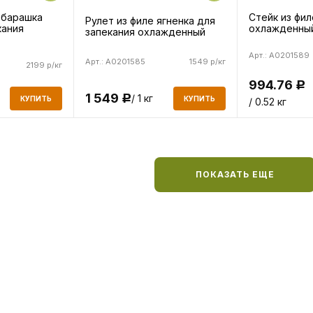
 барашка
Стейк из фил
Рулет из филе ягненка для
кания
охлажденны
запекания охлажденный
Арт.: A0201589
Арт.: A0201585
1549 р/кг
2199 р/кг
994.76
Р
1 549
/ 1 кг
Р
КУПИТЬ
КУПИТЬ
/ 0.52 кг
ПОКАЗАТЬ ЕЩЕ