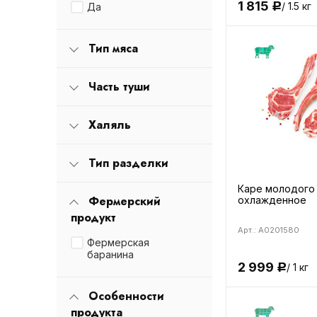
1 815
/ 1.5 кг
Да
Р
Тип мяса
Часть туши
Халяль
Тип разделки
Каре молодого
Фермерский
охлажденное
продукт
Арт.: A0201580
Фермерская
баранина
2 999
/ 1 кг
Р
Особенности
продукта