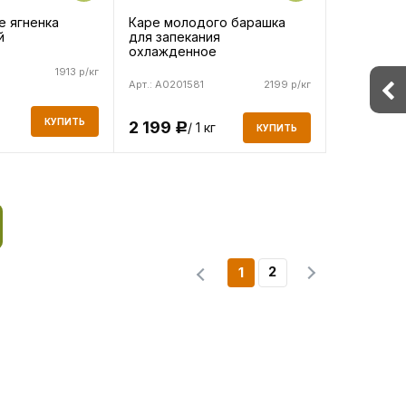
Каре молодого барашка
е ягненка
для запекания
й
охлажденное
1913 р/кг
Арт.: A0201581
2199 р/кг
КУПИТЬ
2 199
/ 1 кг
Р
КУПИТЬ
2
1