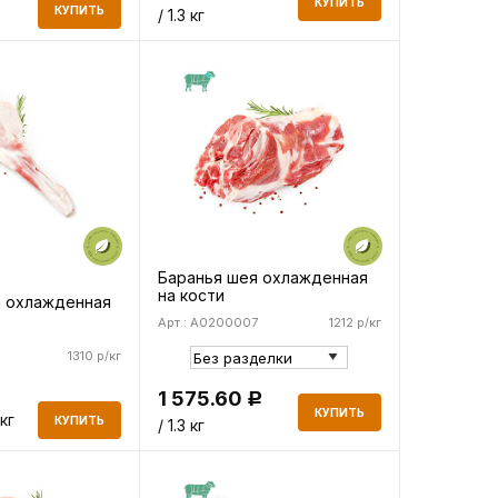
КУПИТЬ
КУПИТЬ
/ 1.3 кг
Баранья шея охлажденная
на кости
а охлажденная
Арт.: A0200007
1212 р/кг
1310 р/кг
1 575.60
Р
КУПИТЬ
 кг
КУПИТЬ
/ 1.3 кг