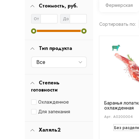
Стоимость, руб.
Фермерская
От
До
Сортировать по:
Тип продукта
Все
Степень
готовности
Охлажденное
Баранья лопатк
охлажденная
Для запекания
Арт.: A0200004
Халяль2