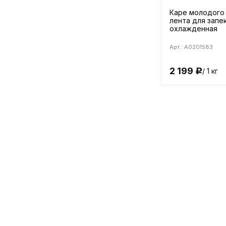
Каре молодого
лента для запе
охлажденная
Арт.: A0201583
2 199
/ 1 кг
Р