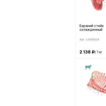
Бараний стейк
охлажденный
Арт.: L0101604
2 138
/ 1 кг
Р