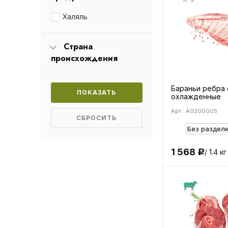
Халяль
Страна
происхождения
Бараньи ребра
охлажденные
Арт.: A0200005
1 568
/ 1.4 кг
Р