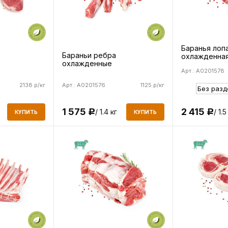
Баранья лоп
Бараньи ребра
охлажденна
охлажденные
Арт.: A0201578
2138 р/кг
Арт.: A0201576
1125 р/кг
1 575
2 415
/ 1.4 кг
/ 1.5
Р
Р
КУПИТЬ
КУПИТЬ