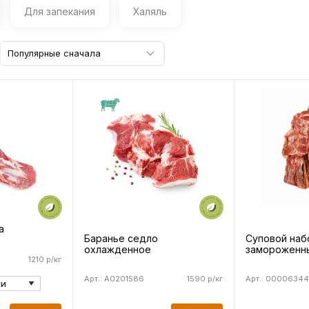
Для запекания
Халяль
Популярные сначала
а
Баранье седло
Суповой наб
охлажденное
замороженн
1210 р/кг
Арт.: A0201586
1590 р/кг
Арт.: 00006344