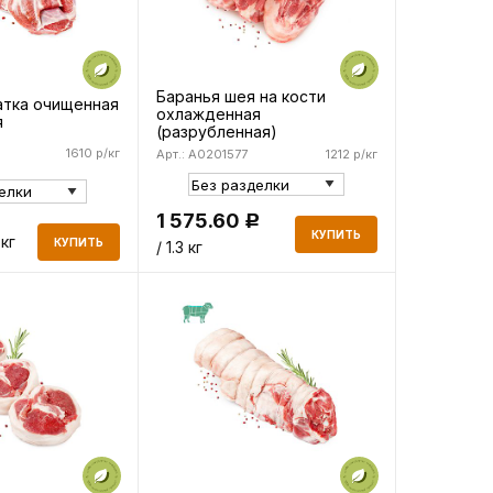
Баранья шея на кости
атка очищенная
охлажденная
я
(разрубленная)
1610 р/кг
Арт.: A0201577
1212 р/кг
1 575.60
Р
КУПИТЬ
 кг
КУПИТЬ
/ 1.3 кг