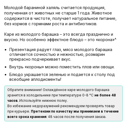
Молодой бараниной халяль считается продукция,
полученная от животных не старше 1 года. Животное
содержится в чистоте, получает натуральное питание,
без кормов с гормнами роста и антибиотиков.
Каре из молодого барашка – это всегда празднично и
вкусно. Но особенно эффектное блюдо – это «корона»^
Презентация радует глаз, мясо молодого барашка
отличается сочностью и нежностью, розмарин
прекрасно подчеркивает вкус.
Внутрь «короны» можно поместить плов или овощи.
Блюдо украшается зеленью и подается к столу под
всеобщие аплодисменты!
Обратите внимание! Охлаждённое каре молодого барашка
хранится в холодильнике при температуре 0-8 °С
не более 48
часов
. Используйте нижнюю полку.
Во избежание недоразумений рекомендуем проверять товар
при курьере.
Претензии по качеству мы принимаем в течение
всего срока хранения
: 48 часов после получения заказа.