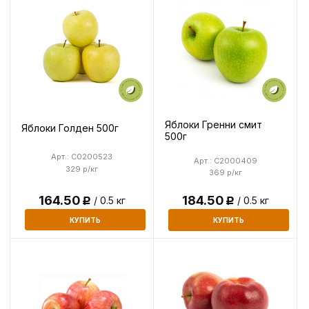
Яблоки Гренни смит
Яблоки Голден 500г
500г
Арт.: C0200523
Арт.: C2000409
329 р/кг
369 р/кг
164.50
184.50
/ 0.5 кг
/ 0.5 кг
Р
Р
КУПИТЬ
КУПИТЬ