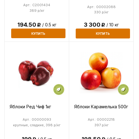
Арт.: C2001434
Арт.: 00002088
389 р/кг
330 р/кг
194.50
3 300
/ 0.5 кг
/ 10 кг
Р
Р
КУПИТЬ
КУПИТЬ
Яблоки Ред Чиф 1кг
Яблоки Карамелька 500г
Арт.: 00000093
Арт.: 00002218
крупные, сладкие, 398 р/кг
397 р/кг