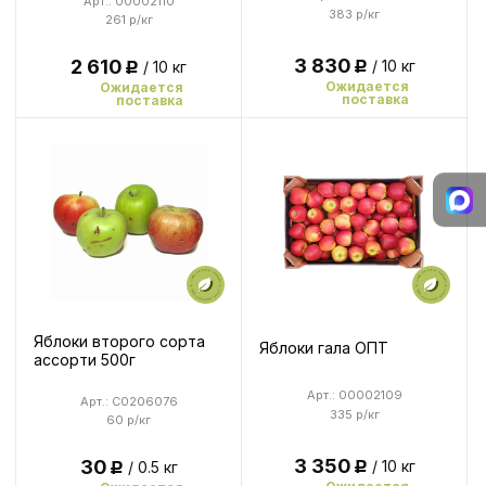
Арт.: 00002110
383 р/кг
261 р/кг
3 830
2 610
/ 10 кг
/ 10 кг
Р
Р
Ожидается
Ожидается
поставка
поставка
Яблоки второго сорта
Яблоки гала ОПТ
ассорти 500г
Арт.: 00002109
Арт.: C0206076
335 р/кг
60 р/кг
3 350
30
/ 10 кг
/ 0.5 кг
Р
Р