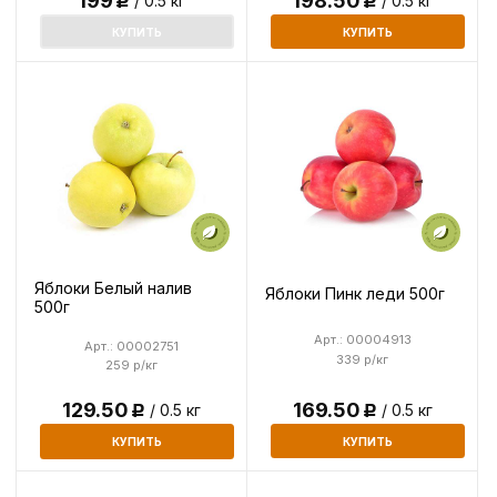
199
198.50
/ 0.5 кг
/ 0.5 кг
Р
Р
КУПИТЬ
КУПИТЬ
Яблоки Белый налив
Яблоки Пинк леди 500г
500г
Арт.: 00004913
Арт.: 00002751
339 р/кг
259 р/кг
169.50
129.50
/ 0.5 кг
/ 0.5 кг
Р
Р
КУПИТЬ
КУПИТЬ