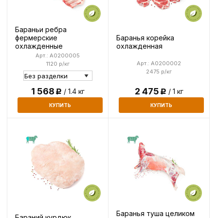
Бараньи ребра
Баранья корейка
фермерские
охлажденная
охлажденные
Арт.: A0200005
Арт.: A0200002
1120 р/кг
2475 р/кг
1 568
2 475
/ 1.4 кг
/ 1 кг
Р
Р
КУПИТЬ
КУПИТЬ
Баранья туша целиком
Бараний курдюк