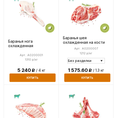
Баранья шея
Баранья нога
охлажденная на кости
охлажденная
Арт.: A0200007
1212 р/кг
Арт.: A0200001
1310 р/кг
5 240
1 575.60
/ 4 кг
/ 1.3 кг
Р
Р
КУПИТЬ
КУПИТЬ