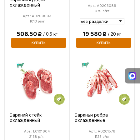
охлажденный
Арт.: A0203089
979 р/кг
Арт.: A0200003
1013 р/кг
506.50
19 580
/ 0.5 кг
/ 20 кг
Р
Р
КУПИТЬ
КУПИТЬ
Бараний стейк
Бараньи ребра
охлажденный
охлажденные
Арт.: L0101604
Арт.: A0201576
2138 р/кг
1125 р/кг