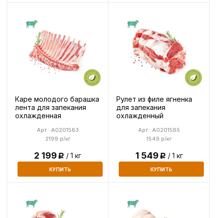
Каре молодого барашка
Рулет из филе ягненка
лента для запекания
для запекания
охлажденная
охлажденный
Арт.: A0201583
Арт.: A0201585
2199 р/кг
1549 р/кг
2 199
1 549
/ 1 кг
/ 1 кг
Р
Р
КУПИТЬ
КУПИТЬ