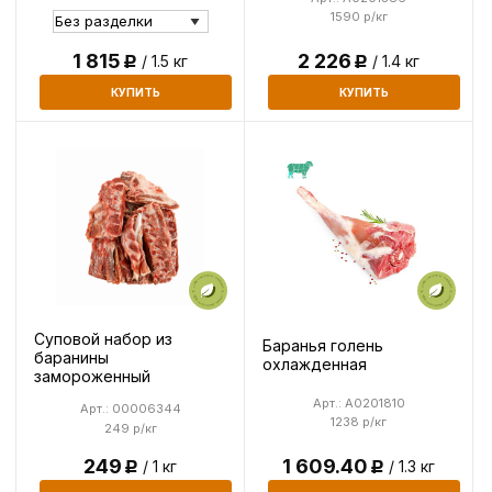
1590 р/кг
1 815
2 226
/ 1.5 кг
/ 1.4 кг
Р
Р
КУПИТЬ
КУПИТЬ
Суповой набор из
Баранья голень
баранины
охлажденная
замороженный
Арт.: A0201810
Арт.: 00006344
1238 р/кг
249 р/кг
249
1 609.40
/ 1 кг
/ 1.3 кг
Р
Р