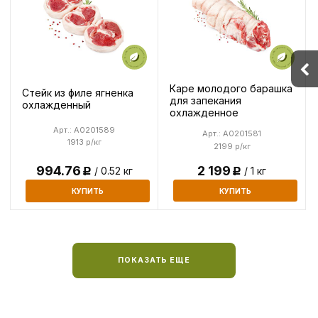
Каре молодого барашка
Стейк из филе ягненка
для запекания
охлажденный
охлажденное
Арт.: A0201589
Арт.: A0201581
1913 р/кг
2199 р/кг
2 199
994.76
/ 1 кг
/ 0.52 кг
Р
Р
КУПИТЬ
КУПИТЬ
ПОКАЗАТЬ ЕЩЕ