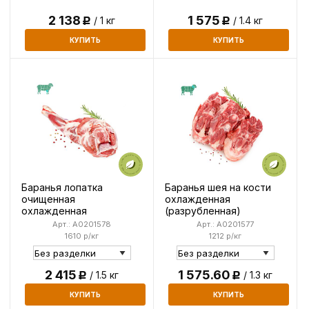
2 138
1 575
/ 1 кг
/ 1.4 кг
Р
Р
КУПИТЬ
КУПИТЬ
Баранья лопатка
Баранья шея на кости
очищенная
охлажденная
охлажденная
(разрубленная)
Арт.: A0201578
Арт.: A0201577
1610 р/кг
1212 р/кг
2 415
1 575.60
/ 1.5 кг
/ 1.3 кг
Р
Р
КУПИТЬ
КУПИТЬ