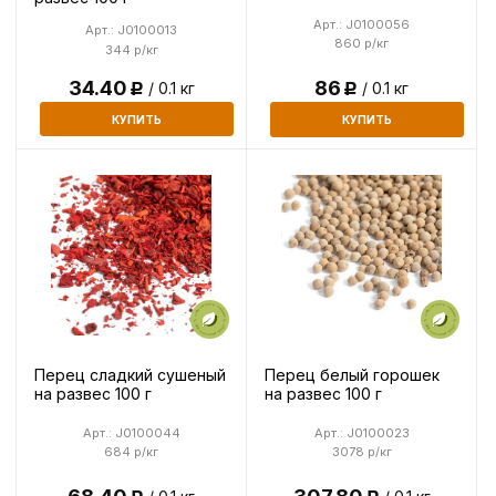
Арт.: J0100056
Арт.: J0100013
860 р/кг
344 р/кг
34.40
86
/ 0.1 кг
/ 0.1 кг
Р
Р
КУПИТЬ
КУПИТЬ
Перец сладкий сушеный
Перец белый горошек
на развес 100 г
на развес 100 г
Арт.: J0100044
Арт.: J0100023
684 р/кг
3078 р/кг