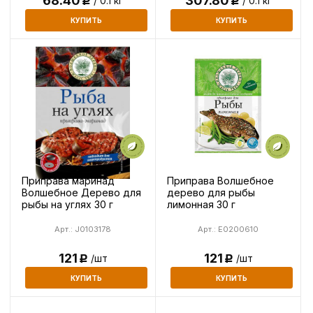
68.40
307.80
/ 0.1 кг
/ 0.1 кг
Р
Р
КУПИТЬ
КУПИТЬ
Приправа маринад
Приправа Волшебное
Волшебное Дерево для
дерево для рыбы
рыбы на углях 30 г
лимонная 30 г
Арт.: J0103178
Арт.: E0200610
121
121
/шт
/шт
Р
Р
КУПИТЬ
КУПИТЬ