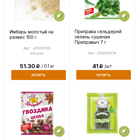
Приправа сельдерей
Имбирь молотый на
зелень сушеная
развес 100 г
Приправыч 7 г
Арт.: J0100029
Арт.: 00000074
513 р/кг
41
51.30
/шт
/ 0.1 кг
Р
Р
КУПИТЬ
КУПИТЬ