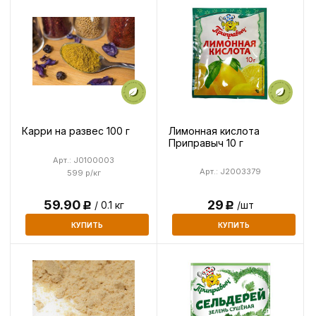
Лимонная кислота
Карри на развес 100 г
Приправыч 10 г
Арт.: J0100003
Арт.: J2003379
599 р/кг
59.90
29
/ 0.1 кг
/шт
Р
Р
КУПИТЬ
КУПИТЬ