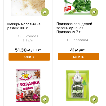
Приправа сельдерей
Имбирь молотый на
зелень сушеная
развес 100 г
Приправыч 7 г
Арт.: J0100029
Арт.: 00000074
513 р/кг
41
51.30
/шт
/ 0.1 кг
Р
Р
КУПИТЬ
КУПИТЬ