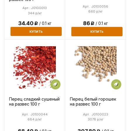
Арт.: J0100056
Арт.: J0100013
860 р/кг
344 р/кг
34.40
86
/ 0.1 кг
/ 0.1 кг
Р
Р
КУПИТЬ
КУПИТЬ
Перец сладкий сушеный
Перец белый горошек
на развес 100 г
на развес 100 г
Арт.: J0100044
Арт.: J0100023
684 р/кг
3078 р/кг