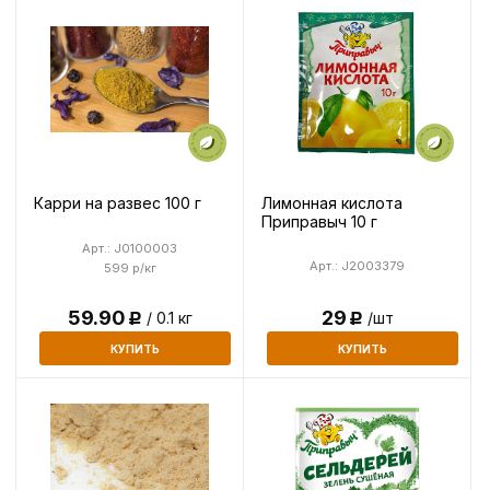
Лимонная кислота
Карри на развес 100 г
Приправыч 10 г
Арт.: J0100003
Арт.: J2003379
599 р/кг
59.90
29
/ 0.1 кг
/шт
Р
Р
КУПИТЬ
КУПИТЬ