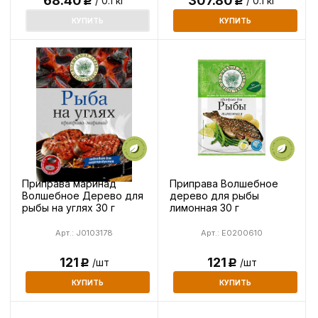
68.40
307.80
/ 0.1 кг
/ 0.1 кг
Р
Р
КУПИТЬ
КУПИТЬ
Приправа маринад
Приправа Волшебное
Волшебное Дерево для
дерево для рыбы
рыбы на углях 30 г
лимонная 30 г
Арт.: J0103178
Арт.: E0200610
121
121
/шт
/шт
Р
Р
КУПИТЬ
КУПИТЬ