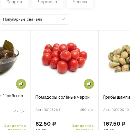
Спаржа
Черемша
Чеснок
Популярные сначала
е "Грибы по
Помидоры солёные черри
Грибы шампи
Арт.: R0105264
250 р/кг
Арт.: R0100040
712 р/кг
62.50
167.50
Р
Р
Ожидается
Ожидается
поставка
поставка