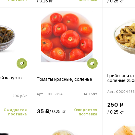
/ 0.25 кг
/ 0.25 кг
Грибы опята
ой капусты
Томаты красные, соленье
соленые 250
Арт.: 00004453
Арт.: R0105924
140 р/кг
200 р/кг
250
Р
Ожидается
Ожидается
35
/ 0.25 кг
Р
/ 0.25 кг
поставка
поставка