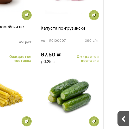
корейски не
Капуста по-грузински
Арт.: R0100007
390 р/кг
451 р/кг
97.50
Р
Ожидается
Ожидается
поставка
поставка
/ 0.25 кг