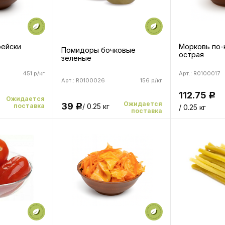
рейски
Морковь по-
Помидоры бочковые
острая
зеленые
451 р/кг
Арт.: R0100017
Арт.: R0100026
156 р/кг
112.75
Р
Ожидается
Ожидается
39
поставка
/ 0.25 кг
/ 0.25 кг
Р
поставка