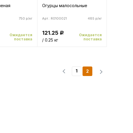
леная
Огурцы малосольные
750 р/кг
Арт.: R0100021
485 р/кг
121.25
Р
Ожидается
Ожидается
поставка
поставка
/ 0.25 кг
1
2