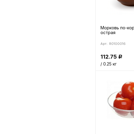
Морковь по-ко
острая
Арт.: R0100016
112.75
Р
/ 0.25 кг