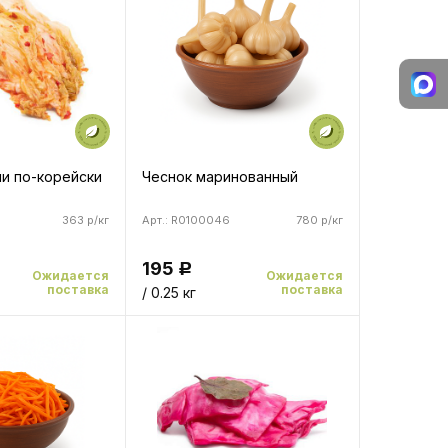
чи по-корейски
Чеснок маринованный
363 р/кг
Арт.: R0100046
780 р/кг
195
Р
Ожидается
Ожидается
поставка
поставка
/ 0.25 кг