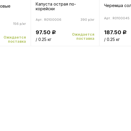
Капуста острая по-
Черемша со
ковые
корейски
Арт.: R0100045
Арт.: R0100006
390 р/кг
156 р/кг
187.50
97.50
Р
Р
Ожидается
Ожидается
поставка
/ 0.25 кг
/ 0.25 кг
поставка