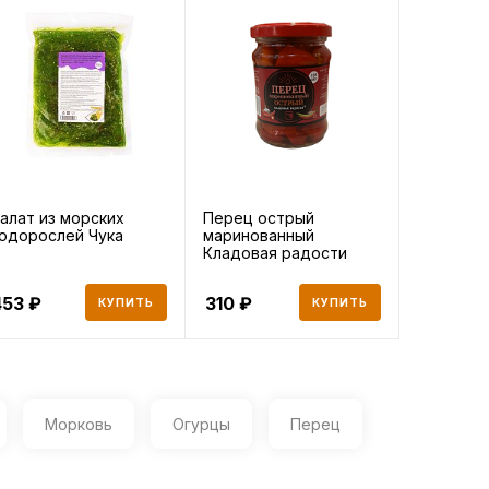
алат из морских
Перец острый
одорослей Чука
маринованный
Кладовая радости
0,250 мл ст/б
453
310
КУПИТЬ
КУПИТЬ
Морковь
Огурцы
Перец