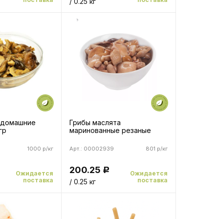
/ 0.25 кг
 домашние
Грибы маслята
гр
маринованные резаные
1000 р/кг
Арт.: 00002939
801 р/кг
200.25
Р
Ожидается
Ожидается
поставка
поставка
/ 0.25 кг