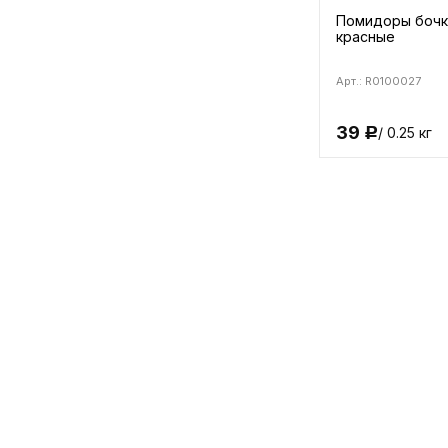
Помидоры боч
красные
Арт.: R0100027
39
/ 0.25 кг
Р