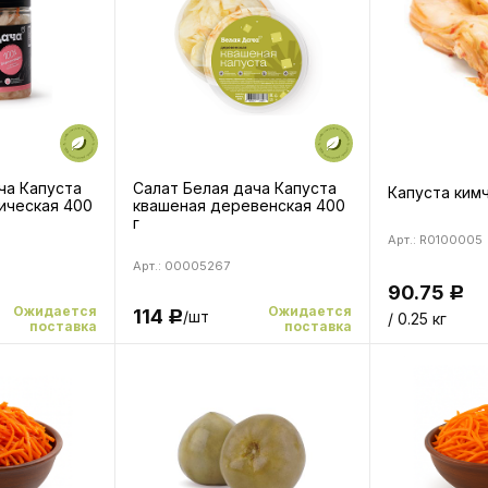
ча Капуста
Салат Белая дача Капуста
Капуста ким
ическая 400
квашеная деревенская 400
г
Арт.: R0100005
Арт.: 00005267
90.75
Р
Ожидается
Ожидается
114
/шт
Р
/ 0.25 кг
поставка
поставка