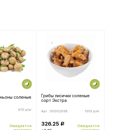
Грибы лисички соленые
ньоны соленые
сорт Экстра
670 р/кг
Арт.: 00002938
1305 р/кг
326.25
Р
Ожидается
Ожидается
поставка
поставка