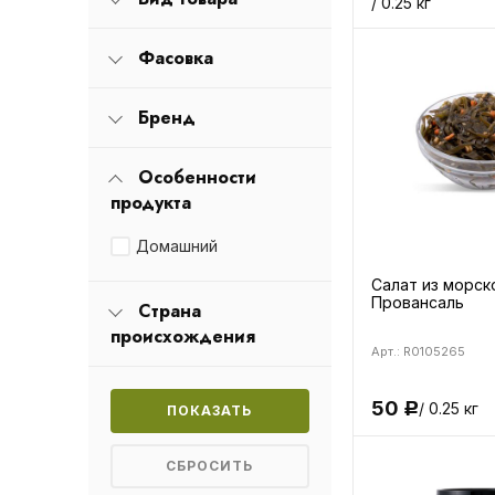
/ 0.25 кг
Фасовка
Бренд
Особенности
продукта
Домашний
Салат из морск
Провансаль
Страна
происхождения
Арт.: R0105265
50
/ 0.25 кг
Р