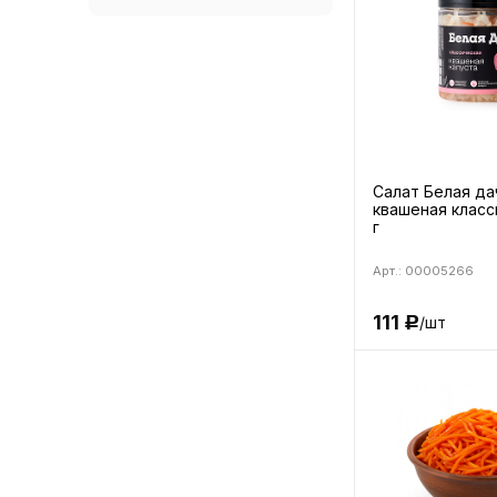
Салат Белая да
квашеная класс
г
Арт.: 00005266
111
/шт
Р